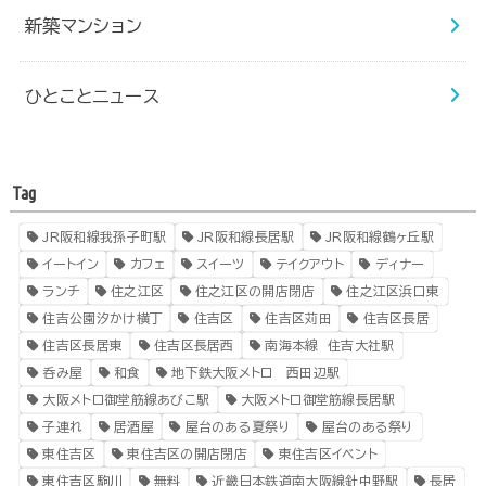
新築マンション
ひとことニュース
Tag
JR阪和線我孫子町駅
JR阪和線長居駅
JR阪和線鶴ヶ丘駅
イートイン
カフェ
スイーツ
テイクアウト
ディナー
ランチ
住之江区
住之江区の開店閉店
住之江区浜口東
住吉公園汐かけ横丁
住吉区
住吉区苅田
住吉区長居
住吉区長居東
住吉区長居西
南海本線 住吉大社駅
呑み屋
和食
地下鉄大阪メトロ 西田辺駅
大阪メトロ御堂筋線あびこ駅
大阪メトロ御堂筋線長居駅
子連れ
居酒屋
屋台のある夏祭り
屋台のある祭り
東住吉区
東住吉区の開店閉店
東住吉区イベント
東住吉区駒川
無料
近畿日本鉄道南大阪線針中野駅
長居