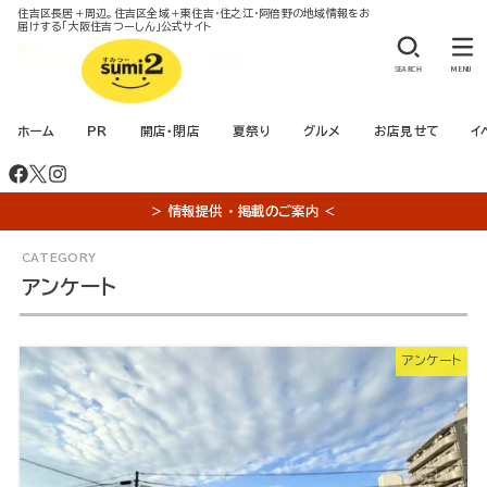
住吉区長居＋周辺。住吉区全域＋東住吉・住之江・阿倍野の地域情報をお
届けする「大阪住吉つーしん」公式サイト
SEARCH
MENU
ホーム
PR
開店・閉店
夏祭り
グルメ
お店見せて
イ
＞ 情報提供 ・ 掲載のご案内 ＜
アンケート
アンケート