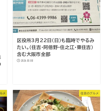
区役所3月22日（日）も臨時でやるみ
たい。（住吉・阿倍野・住之江・東住吉）
含む大阪市全部
毒
2026.03.08
わ
ルメ
住吉のグルメ