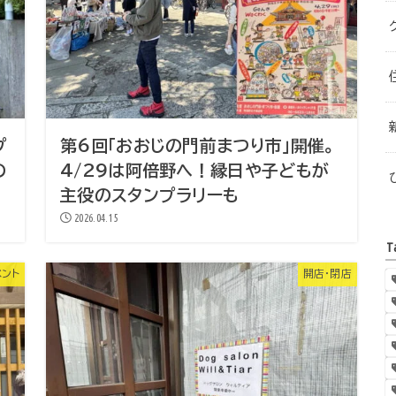
プ
第6回「おおじの門前まつり市」開催。
の
4/29は阿倍野へ！縁日や子どもが
主役のスタンプラリーも
2026.04.15
T
ベント
開店・閉店