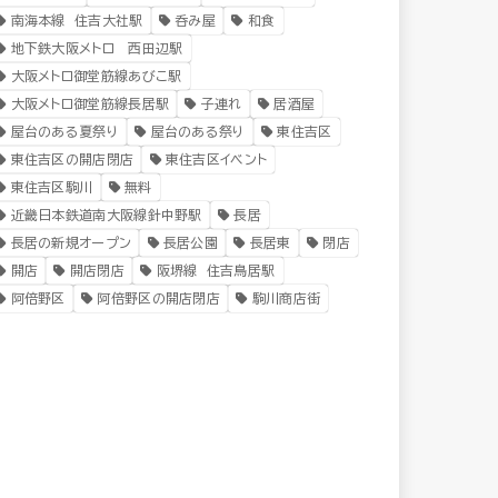
南海本線 住吉大社駅
呑み屋
和食
地下鉄大阪メトロ 西田辺駅
大阪メトロ御堂筋線あびこ駅
大阪メトロ御堂筋線長居駅
子連れ
居酒屋
屋台のある夏祭り
屋台のある祭り
東住吉区
東住吉区の開店閉店
東住吉区イベント
東住吉区駒川
無料
近畿日本鉄道南大阪線針中野駅
長居
長居の新規オープン
長居公園
長居東
閉店
開店
開店閉店
阪堺線 住吉鳥居駅
阿倍野区
阿倍野区の開店閉店
駒川商店街