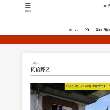
住吉
MENU
ホーム
PR
開店・閉
開店
閉店
阿倍野区
住吉ら辺、近くの地域情報サイト・