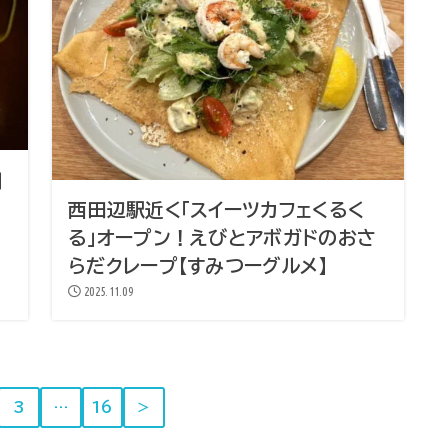
間
西田辺駅近く「スイーツカフェくるく
る」オープン！えびとアボガドのおさ
らだクレープ【すみつーグルメ】
2025.11.09
3
…
16
＞