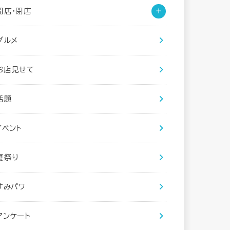
開店・閉店
グルメ
お店見せて
話題
イベント
夏祭り
すみパワ
アンケート