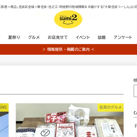
区長居＋周辺。住吉区全域＋東住吉・住之江・阿倍野の地域情報をお届けする「大阪住吉つーしん」公式
店
夏祭り
グルメ
お店見せて
イベント
話題
アンケート
＞ 情報提供 ・ 掲載のご案内 ＜
SNS
住吉のグルメ
C