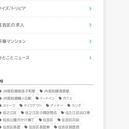
クイズ/トリビア
住吉区の求人
新築マンション
ひとことニュース
ag
JR阪和線我孫子町駅
JR阪和線長居駅
JR阪和線鶴ヶ丘駅
イートイン
カフェ
スイーツ
テイクアウト
ディナー
ランチ
住之江区
住之江区の開店閉店
住之江区浜口東
住吉公園汐かけ横丁
住吉区
住吉区苅田
住吉区長居
住吉区長居東
住吉区長居西