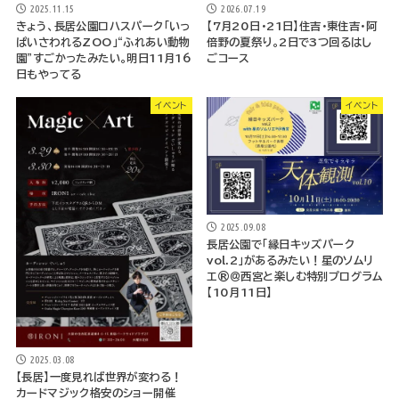
2025.11.15
2026.07.19
きょう、長居公園ロハスパーク「いっ
【7月20日・21日】住吉・東住吉・阿
ぱいさわれるZOO」“ふれあい動物
倍野の夏祭り。2日で3つ回るはし
園”すごかったみたい。明日11月16
ごコース
日もやってる
イベント
イベント
2025.09.08
長居公園で「縁日キッズパーク
vol.2」があるみたい！星のソムリ
エ®＠西宮と楽しむ特別プログラム
【10月11日】
2025.03.08
【長居】一度見れば世界が変わる！
カードマジック格安のショー開催