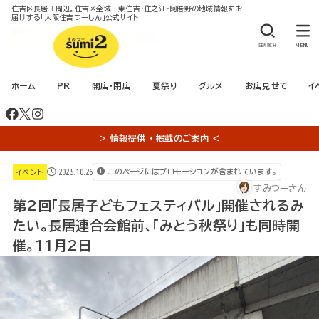
住吉区長居＋周辺。住吉区全域＋東住吉・住之江・阿倍野の地域情報をお
届けする「大阪住吉つーしん」公式サイト
SEARCH
MENU
ホーム
PR
開店・閉店
夏祭り
グルメ
お店見せて
イ
＞ 情報提供 ・ 掲載のご案内 ＜
2025.10.26
このページにはプロモーションが含まれています。
イベント
すみつーさん
第2回「長居子どもフェスティバル」開催されるみ
たい。長居連合会館前、「みとう秋祭り」も同時開
催。11月2日