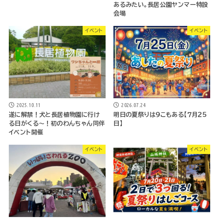
あるみたい。長居公園ヤンマー特設
会場
イベント
イベント
2026.07.24
2025.10.11
明日の夏祭りは９こもある【７月２５
遂に解禁！犬と長居植物園に行け
日】
る日がくる～！初のわんちゃん同伴
イベント開催
イベント
イベント