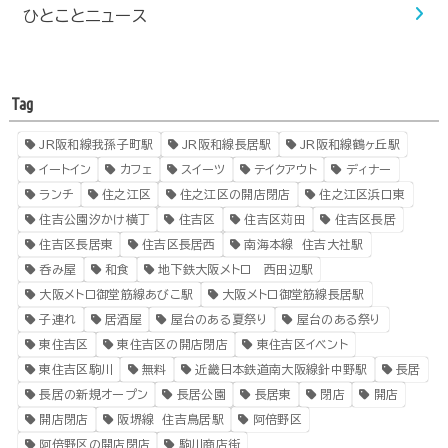
ひとことニュース
Tag
JR阪和線我孫子町駅
JR阪和線長居駅
JR阪和線鶴ヶ丘駅
イートイン
カフェ
スイーツ
テイクアウト
ディナー
ランチ
住之江区
住之江区の開店閉店
住之江区浜口東
住吉公園汐かけ横丁
住吉区
住吉区苅田
住吉区長居
住吉区長居東
住吉区長居西
南海本線 住吉大社駅
呑み屋
和食
地下鉄大阪メトロ 西田辺駅
大阪メトロ御堂筋線あびこ駅
大阪メトロ御堂筋線長居駅
子連れ
居酒屋
屋台のある夏祭り
屋台のある祭り
東住吉区
東住吉区の開店閉店
東住吉区イベント
東住吉区駒川
無料
近畿日本鉄道南大阪線針中野駅
長居
長居の新規オープン
長居公園
長居東
閉店
開店
開店閉店
阪堺線 住吉鳥居駅
阿倍野区
阿倍野区の開店閉店
駒川商店街