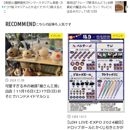
【長居公園喫煙所】ヤンマースタジアム長居・ヨ
南田辺「クレープ喫茶えんどう」水野
ドコウ桜スタジアムとか近くでタバコ吸えると
真紀の魔法のレストラン！テレビに
こ
出るみたい。11月12日
RECOMMEND
イベント
イベント
2024.11.09
可愛すぎる木の雑貨「蔵さん工房」
出店！11月16日(土)17日(日)お
そとでハンドメイドマルシェ
2024.10.23
【LDH LIVE-EXPO 2024縁日】
ドロップボールとかくじ引きとかが