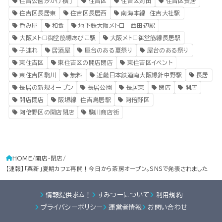
住吉公園汐かけ横丁
住吉区
住吉区苅田
住吉区長居
住吉区長居東
住吉区長居西
南海本線 住吉大社駅
呑み屋
和食
地下鉄大阪メトロ 西田辺駅
大阪メトロ御堂筋線あびこ駅
大阪メトロ御堂筋線長居駅
子連れ
居酒屋
屋台のある夏祭り
屋台のある祭り
東住吉区
東住吉区の開店閉店
東住吉区イベント
東住吉区駒川
無料
近畿日本鉄道南大阪線針中野駅
長居
長居の新規オープン
長居公園
長居東
閉店
開店
開店閉店
阪堺線 住吉鳥居駅
阿倍野区
阿倍野区の開店閉店
駒川商店街
HOME
開店・閉店
【速報】「粟新」夏期カフェ再開！今日から茶房オープン。SNSで発表されました
情報提供求ム！
すみつーについて
利用規約
プライバシーポリシー
運営者情報
お問い合わせ