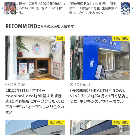
山阪神社の夏祭り2025年開催され
【阿倍野区】「ながいけ夏祭り」開催！
るみたい。今年も7月20日21日に
ながいけ認定こども園、園庭開放に
やる。
併せてのイベントみたい。
RECOMMEND
話題
開店・閉店
2025.07.02
2026.06.16
【北畠】7月1日「アサイー
【長居駅前】「HEALTHY BOWL
cocolani_acai」が「鶏あえず焼
VIV（ヴィブ）」が4月23日で閉店し
肉」と同じ場所にオープンしたり、ビ
てた。キンキンのアサイーボウル
アガーデンがオープンしたり色々カ
オス
開店・閉店
開店・閉店