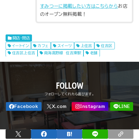
すみつーに掲載したい方はこちらから
お店
のオープン無料掲載！
開店・閉店
イートイン
カフェ
スイーツ
上住吉
住吉区
住吉区上住吉
南海高野線 住吉東駅
老舗
FOLLOW