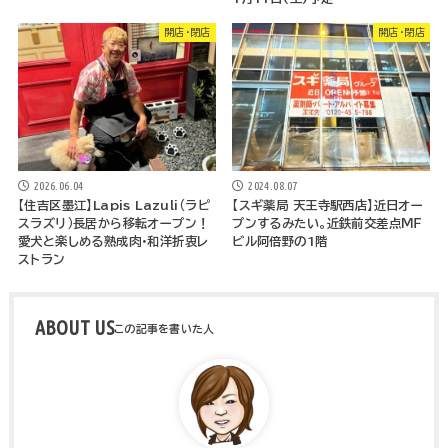
開店・閉店
開店・閉店
2026.06.04
2024.08.07
【住吉区墨江】Lapis Lazuli（ラピ
【スギ薬局 天王寺駅西店】近日オー
スラズリ）長居から移転オープン！
プンするみたい。近鉄前交差点ＭＦ
愛犬と楽しめる熟成肉・和洋折衷レ
ビル阿倍野の1階
ストラン
ABOUT US