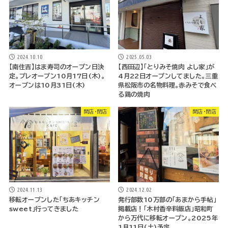
2024.10.10
2025.05.03
【南住吉】はま寿司のオープン日決
【西田辺】「とりみそ焼肉 よし家」が
定。プレオープン10月17日(木)。
4月22日オープンしてました。三重
オープンは10月31日(木)
県松阪市の名物料理。赤みそで食べ
る鶏の焼肉
開店・閉店
開店・閉店
2024.11.13
2024.12.02
移転オープンした「ちあキッチン
発行部数10万部の「あまから手帖」
sweet」行ってきました
掲載店！「木村香辛料飯店」昭和町
から万代に移転オープン。2025年
1月11日(土)予定