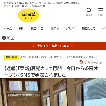
住吉区長居＋周辺。住吉区全域＋東住吉・住之江・阿倍野の地域情報をお
届けする「大阪住吉つーしん」公式サイト
SEARCH
MENU
ホーム
PR
開店・閉店
夏祭り
グルメ
お店見せて
イ
＞ 情報提供 ・ 掲載のご案内 ＜
2025.07.03
このページにはプロモーションが含まれています。
開店・閉店
すみつーさん
【速報】「粟新」夏期カフェ再開！今日から茶房オ
ープン。SNSで発表されました