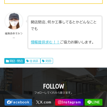
開店閉店、何か工事してるとかどんなこと
でも
編集長@すみつ
ー
情報提供求む！！
ご協力お願いします。
開店・閉店
住吉区
苅田
FOLLOW