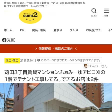
住吉区長居＋周辺。住吉区全域＋東住吉・住之江・阿倍野の地域情報をお
届けする「大阪住吉つーしん」公式サイト
SEARCH
MENU
ホーム
PR
開店・閉店
夏祭り
グルメ
お店見せて
イ
＞ 情報提供 ・ 掲載のご案内 ＜
2024.06.12
このページにはプロモーションが含まれています。
開店・閉店
すみつーさん
苅田３丁目賃貸マンションふぁみーゆアビコⅫの
1階でテナント工事してる。できるお店は２件