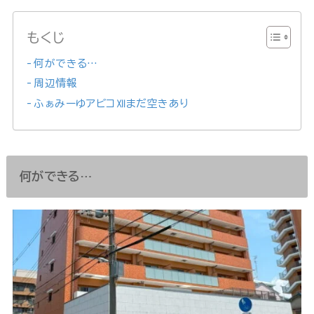
もくじ
何ができる…
周辺情報
ふぁみーゆアビコⅫまだ空きあり
何ができる…