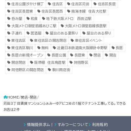
住吉公園汐かけ横丁
住吉区
住吉区苅田
住吉区長居
住吉区長居東
住吉区長居西
南海本線 住吉大社駅
呑み屋
和食
地下鉄大阪メトロ 西田辺駅
大阪メトロ御堂筋線あびこ駅
大阪メトロ御堂筋線長居駅
子連れ
居酒屋
屋台のある夏祭り
屋台のある祭り
東住吉区
東住吉区の開店閉店
東住吉区イベント
東住吉区駒川
無料
近畿日本鉄道南大阪線針中野駅
長居
長居の新規オープン
長居公園
長居東
閉店
開店
開店閉店
阪堺線 住吉鳥居駅
阿倍野区
阿倍野区の開店閉店
駒川商店街
HOME
開店・閉店
苅田３丁目賃貸マンションふぁみーゆアビコⅫの1階でテナント工事してる。できる
お店は２件
情報提供求ム！
すみつーについて
利用規約