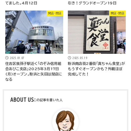
てました。4月12日
引き！グランドオープン19日
開店・閉店
開店・閉店
2025.01.07
2025.05.19
住吉区我孫子駅近く「のぞみ信用組
粉浜商店街2番街「真ちゃん食堂」が
合あびこ支店」2025年3月17日
もうすぐオープンかも？外観ほぼ
(月)オープン。粉浜と矢田は閉店に
完成してた！
なる
ABOUT US