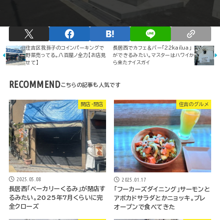
住吉区我孫子のコインパーキングで
長居西でカフェ＆バー「22kailua」
野菜売ってる。八百屋ノ全力【お店見
ができるみたい。マスターはハワイか
せて】
ら来たナイスガイ
RECOMMEND
開店・閉店
住吉のグルメ
2025.05.08
2025.01.17
長居西「ベーカリーくるみ」が閉店す
「フーカーズダイニング」サーモンと
るみたい。2025年7月くらいに完
アボカドサラダとかニョッキ。プレ
全クローズ
オープンで食べてきた