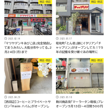
開店・閉店
開店・閉店
2025.02.14
2025.05.17
「マツヤデンキあびこ店」完全閉店し
昭和町「とん助」跡にイタリアン「チ
てまうみたい。大処分市やってる。2
ャップリン」がオープンしてた！75
月24日(月)まで
年の記憶を受け継ぐあの場所に
開店・閉店
開店・閉店
2025.04.29
2025.05.10
【西田辺】コーヒーとプライベートサ
駒川商店街「マーラータン萌桜」プレ
ロン「Haim ハイム」がオープンし
オープン5月13日～4日間500円