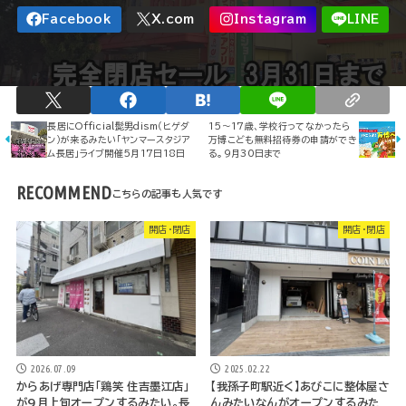
長居にOfficial髭男dism（ヒゲダ
15～17歳、学校行ってなかったら
ン）が来るみたい「ヤンマースタジア
万博こども無料招待券の申請ができ
ム長居」ライブ開催5月17日18日
る。9月30日まで
RECOMMEND
開店・閉店
開店・閉店
2026.07.09
2025.02.22
からあげ専門店「鶏笑 住吉墨江店」
【我孫子町駅近く】あびこに整体屋さ
が9月上旬オープンするみたい。長
んみたいなんがオープンするみた