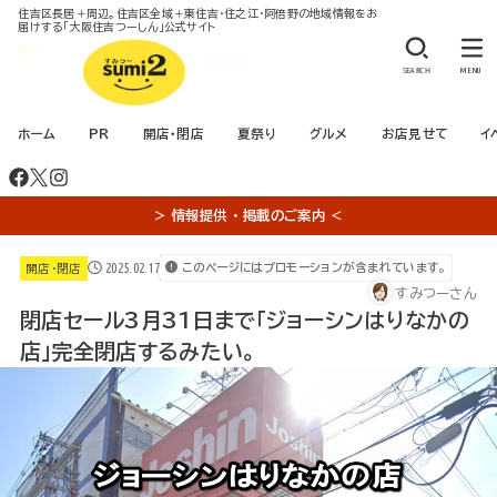
住吉区長居＋周辺。住吉区全域＋東住吉・住之江・阿倍野の地域情報をお
届けする「大阪住吉つーしん」公式サイト
SEARCH
MENU
ホーム
PR
開店・閉店
夏祭り
グルメ
お店見せて
イ
＞ 情報提供 ・ 掲載のご案内 ＜
2025.02.17
このページにはプロモーションが含まれています。
開店・閉店
すみつーさん
閉店セール3月31日まで「ジョーシンはりなかの
店」完全閉店するみたい。