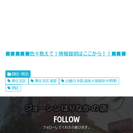
■■
■■■色々教えて！情報提供はここから！！■■■
開店・閉店
東住吉区
東住吉区湯里
近畿日本鉄道南大阪線針中野駅
閉店
FOLLOW