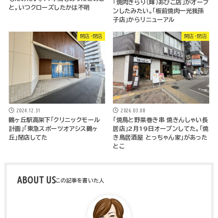
「焼肉きらり（輝）あびこ店」がオープ
と。いつクローズしたかは不明
ンしたみたい。「板前焼肉一光我孫
子店」からリニューアル
開店・閉店
開店・閉店
2024.12.31
2026.03.08
鶴ヶ丘駅高架下「クリニックモール
「焼鳥と野菜巻き串 焼きんしゃい長
計画」「東急スポーツオアシス鶴ヶ
居店」2月19日オープンしてた。「焼
丘」閉店してた
き鳥居酒屋 とっちゃん家」があった
とこ
ABOUT US