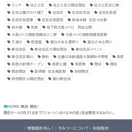
ランチ
住之江区
住之江区の開店閉店
住之江区浜口東
住吉公園汐かけ横丁
住吉区
住吉区苅田
住吉区長居
住吉区長居東
住吉区長居西
南海本線 住吉大社駅
呑み屋
和食
地下鉄大阪メトロ 西田辺駅
大阪メトロ御堂筋線あびこ駅
大阪メトロ御堂筋線長居駅
子連れ
居酒屋
屋台のある夏祭り
屋台のある祭り
東住吉区
東住吉区の開店閉店
東住吉区イベント
東住吉区駒川
無料
近畿日本鉄道南大阪線針中野駅
長居
長居の新規オープン
長居公園
長居東
閉店
開店
開店閉店
阪堺線 住吉鳥居駅
阿倍野区
阿倍野区の開店閉店
駒川商店街
HOME
開店・閉店
閉店セール3月31日まで「ジョーシンはりなかの店」完全閉店するみたい。
情報提供求ム！
すみつーについて
利用規約