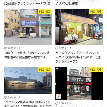
居公園通「ブランケットドーナツ」跡
い。いつかは未定
開店・閉店
開店・閉店
2025.01.26
2025.01.17
長居「トーア住宅」が閉店してた。地
西田辺「はち八」がオープンしてた
域密着の不動産屋さん残念です
みたい。大阪1号店！1月10日(金)
グランドオープン
開店・閉店
開店・閉店
2026.04.26
「ウェルシア住吉苅田店」閉店してし
2026.05.26
もたみたい。17年間もあったとのこ