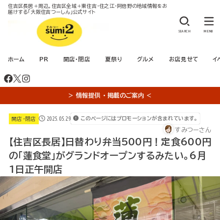
住吉区長居＋周辺。住吉区全域＋東住吉・住之江・阿倍野の地域情報をお
届けする「大阪住吉つーしん」公式サイト
SEARCH
MENU
ホーム
PR
開店・閉店
夏祭り
グルメ
お店見せて
イ
＞ 情報提供 ・ 掲載のご案内 ＜
2025.05.29
このページにはプロモーションが含まれています。
開店・閉店
すみつーさん
【住吉区長居】日替わり弁当500円！定食600円
の「蓮食堂」がグランドオープンするみたい。6月
1日正午開店