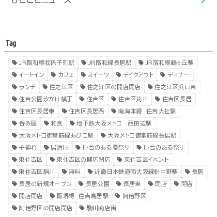
Tag
JR阪和線我孫子町駅
JR阪和線長居駅
JR阪和線鶴ヶ丘駅
イートイン
カフェ
スイーツ
テイクアウト
ディナー
ランチ
住之江区
住之江区の開店閉店
住之江区浜口東
住吉公園汐かけ横丁
住吉区
住吉区苅田
住吉区長居
住吉区長居東
住吉区長居西
南海本線 住吉大社駅
呑み屋
和食
地下鉄大阪メトロ 西田辺駅
大阪メトロ御堂筋線あびこ駅
大阪メトロ御堂筋線長居駅
子連れ
居酒屋
屋台のある夏祭り
屋台のある祭り
東住吉区
東住吉区の開店閉店
東住吉区イベント
東住吉区駒川
無料
近畿日本鉄道南大阪線針中野駅
長居
長居の新規オープン
長居公園
長居東
閉店
開店
開店閉店
阪堺線 住吉鳥居駅
阿倍野区
阿倍野区の開店閉店
駒川商店街