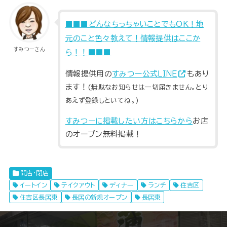
■■■どんなちっちゃいことでもOK！地
元のこと色々教えて！情報提供はここか
すみつーさん
ら！！■■■
情報提供用の
すみつー公式ＬＩＮＥ
もあり
ます！
(無駄なお知らせは一切届きません。とり
あえず登録しといてね。)
すみつーに掲載したい方はこちらから
お店
のオープン無料掲載！
開店・閉店
イートイン
テイクアウト
ディナー
ランチ
住吉区
住吉区長居東
長居の新規オープン
長居東