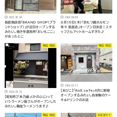
2025.05.30
2024.08.09
長居商店街「BRAND SHOP（ブラ
8月15日(木)「京もつ鍋ホルモン
ンドショップ）」が近日オープンする
朱々 長居店」オープン日決定！スタ
みたい。焼き芋直売所「おいもここ」
ッフさんアットホームすぎた♪
があったとこ
開店・閉店
開店・閉店
2026.03.15
【あびこ】「Roll cafe」４月に新規
2026.03.14
オープンするみたい。自家製のケー
【昭和町】「禾乃藤」(かのふじ)って
キ&ドリンクのお店
いうラーメン屋さんがオープンした
みたい。鷄塩ラーメンうまそ♪
開店・閉店
お店見せて