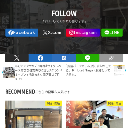
FOLLOW
あびこのマツヤデンキ跡「サイクルベ
「長居パークホテル」跡、求人が出て
ースあさひ住吉あびこ店」がグランド
る。「R Hotel Nagai（仮称）」って
オープンするみたい。開店日は7月
名前も。
31日
RECOMMEND
開店・閉店
開店・閉店