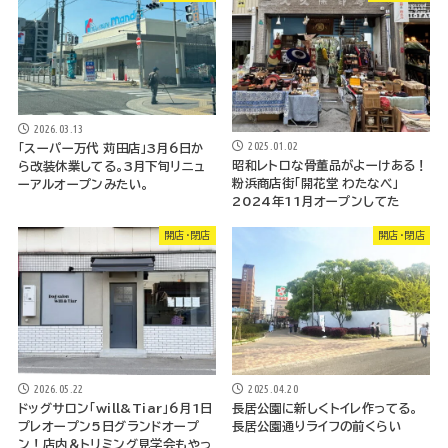
2026.03.13
2025.01.02
「スーパー万代 苅田店」3月6日か
昭和レトロな骨董品がよーけある！
ら改装休業してる。3月下旬リニュ
粉浜商店街「開花堂 わたなべ」
ーアルオープンみたい。
2024年11月オープンしてた
開店・閉店
開店・閉店
2026.05.22
2025.04.20
ドッグサロン「will&Tiar」6月1日
長居公園に新しくトイレ作ってる。
プレオープン5日グランドオープ
長居公園通りライフの前くらい
ン！店内＆トリミング見学会もやっ