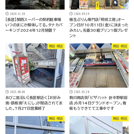
2024.12.20
2024.09.29
【長居】関西スーパーの契約駐車場
極生ぷりん専門店「柊咲工房」オー
いつのまにか解体してる。タナカパ
プン日が10月11日(金)に決まった
ーキング2024年12月閉鎖？
みたい。先着30組プリン1個プレゼ
ント
開店・閉店
開店・閉店
2025.08.04
2025.05.28
あびこ筋沿い【長居駅近く】お好み
駒川商店街「ピザハット 針中野駅前
焼・鉄板焼「えにし」が閉店されてま
店」6月14日グランドオープン。看
した。7月27日営業終了
板もうできてて工事中です
開店・閉店
開店・閉店