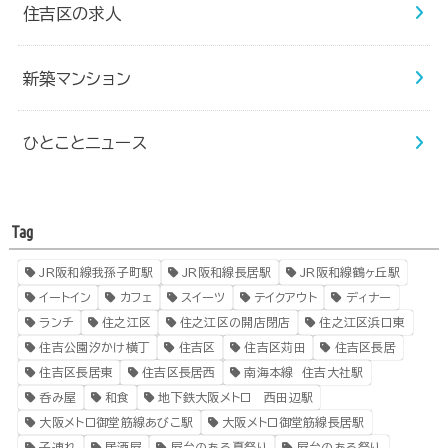
住吉区の求人
新築マンション
ひとことニュース
Tag
JR阪和線我孫子町駅
JR阪和線長居駅
JR阪和線鶴ヶ丘駅
イートイン
カフェ
スイーツ
テイクアウト
ディナー
ランチ
住之江区
住之江区の開店閉店
住之江区浜口東
住吉公園汐かけ横丁
住吉区
住吉区苅田
住吉区長居
住吉区長居東
住吉区長居西
南海本線 住吉大社駅
呑み屋
和食
地下鉄大阪メトロ 西田辺駅
大阪メトロ御堂筋線あびこ駅
大阪メトロ御堂筋線長居駅
子連れ
居酒屋
屋台のある夏祭り
屋台のある祭り