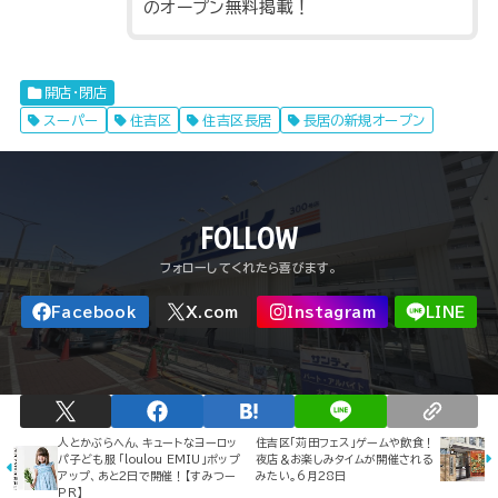
のオープン無料掲載！
開店・閉店
スーパー
住吉区
住吉区長居
長居の新規オープン
FOLLOW
人とかぶらへん、キュートなヨーロッ
住吉区「苅田フェス」ゲームや飲食！
パ子ども服 「loulou EMIU」ポップ
夜店＆お楽しみタイムが開催される
アップ、あと2日で開催！【すみつー
みたい。6月28日
PR】