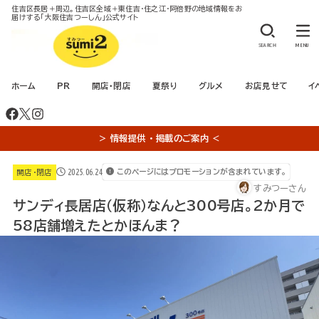
住吉区長居＋周辺。住吉区全域＋東住吉・住之江・阿倍野の地域情報をお
届けする「大阪住吉つーしん」公式サイト
SEARCH
MENU
ホーム
PR
開店・閉店
夏祭り
グルメ
お店見せて
イ
＞ 情報提供 ・ 掲載のご案内 ＜
2025.06.24
このページにはプロモーションが含まれています。
開店・閉店
すみつーさん
サンディ長居店（仮称）なんと300号店。2か月で
58店舗増えたとかほんま？