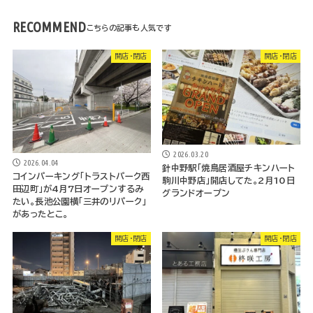
RECOMMEND
開店・閉店
開店・閉店
2026.03.20
2026.04.04
針中野駅「焼鳥居酒屋チキンハート
コインパーキング「トラストパーク西
駒川中野店」開店してた。2月10日
田辺町」が4月7日オープンするみ
グランドオープン
たい。長池公園横「三井のリパーク」
があったとこ。
開店・閉店
開店・閉店