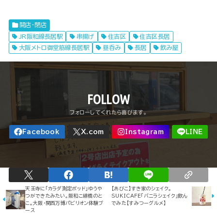
開店・閉店
JR阪和線長居駅
串揚げ
住吉区
住吉区長居
大阪メトロ御堂筋線長居駅
昼呑み
長居
飲み屋
FOLLOW
天王寺に「カラダ測定ポッド」ゆうや
【あびこ】すき家のシェイク。
つができたみたい。阪和こ線橋のと
SUKICAFE「バニラシェイク」飲ん
こ。大阪・関西万博パビリオン体験ブ
でみた【すみつーグルメ】
ース