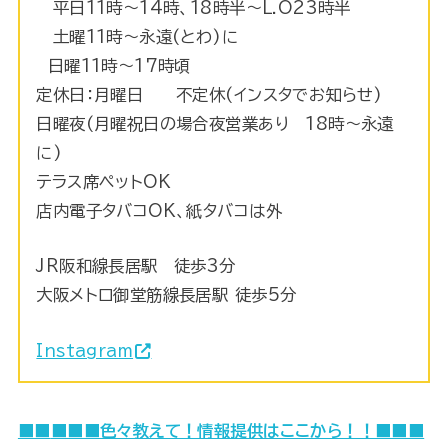
平日11時〜14時、18時半～L.O23時半
土曜11時〜永遠(とわ)に
日曜11時〜17時頃
定休日：月曜日 不定休(インスタでお知らせ)
日曜夜(月曜祝日の場合夜営業あり 18時～永遠
に)
テラス席ペットOK
店内電子タバコOK、紙タバコは外
JR阪和線長居駅 徒歩3分
大阪メトロ御堂筋線長居駅 徒歩5分
Instagram
■■
■■■色々教えて！情報提供はここから！！■■■