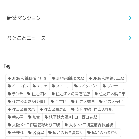
新築マンション
ひとことニュース
Tag
JR阪和線我孫子町駅
JR阪和線長居駅
JR阪和線鶴ヶ丘駅
イートイン
カフェ
スイーツ
テイクアウト
ディナー
ランチ
住之江区
住之江区の開店閉店
住之江区浜口東
住吉公園汐かけ横丁
住吉区
住吉区苅田
住吉区長居
住吉区長居東
住吉区長居西
南海本線 住吉大社駅
呑み屋
和食
地下鉄大阪メトロ 西田辺駅
大阪メトロ御堂筋線あびこ駅
大阪メトロ御堂筋線長居駅
子連れ
居酒屋
屋台のある夏祭り
屋台のある祭り