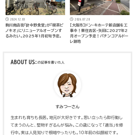
2024.12.03
2026.07.28
駒川商店街「針中野食堂」が「喫茶ピ
【大阪市】ドン・キホーテ新店舗を工
ノキオ」にリニューアルオープンす
事中！東住吉区・矢田に2027年2
るみたい。2025年1月初旬予定。
月オープン予定！パチンコアルドー
レ跡地
ABOUT US
すみつーさん
生まれも育ちも長居。地元が大好きです。思い立ったら即行動し
てまうのんと、堅物すぎるんが悩み。この歳になって「適当」を修
行中。実は人見知りで根暗やったりも。10年前の似顔絵です。