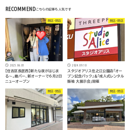
RECOMMEND
開店・閉店
開店・閉店
2025.06.01
2024.09.10
【住吉区長居西】新たな夜がはじま
スタジオアリス住之江公園店「オー
る～。蔵バー、新オーナーで6月2日
プン記念パック」＆「成人式レンタル
ニューオープン
振袖 大展示会」開催
開店・閉店
開店・閉店