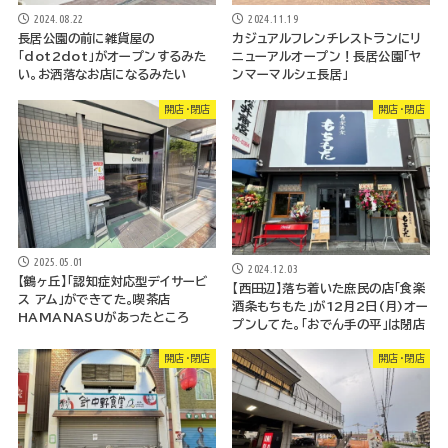
2024.08.22
2024.11.19
長居公園の前に雑貨屋の
カジュアルフレンチレストランにリ
「dot2dot」がオープンするみた
ニューアルオープン！長居公園「ヤ
い。お洒落なお店になるみたい
ンマーマルシェ長居」
開店・閉店
開店・閉店
2025.05.01
2024.12.03
【鶴ヶ丘】「認知症対応型デイサービ
【西田辺】落ち着いた庶民の店「食楽
ス アム」ができてた。喫茶店
酒条もちもた」が12月2日(月)オー
HAMANASUがあったところ
プンしてた。「おでん手の平」は閉店
開店・閉店
開店・閉店