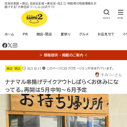
住吉区長居＋周辺。住吉区全域＋東住吉・住之江・阿倍野の地域情報をお
届けする「大阪住吉つーしん」公式サイト
SEARCH
MENU
ホーム
PR
開店・閉店
夏祭り
グルメ
お店見せて
イ
＞ 情報提供 ・ 掲載のご案内 ＜
2025.03.31
このページにはプロモーションが含まれています。
開店・閉店
すみつーさん
ナナマル串揚げテイクアウトしばらくお休みにな
ってる。再開は5月中旬～6月予定