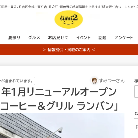
区長居＋周辺。住吉区全域＋東住吉・住之江・阿倍野の地域情報をお届けする「大阪住吉つーしん」公式
店
夏祭り
グルメ
お店見せて
イベント
話題
アンケート
＞ 情報提供 ・ 掲載のご案内 ＜
すみつーさん
ンが含まれています。
5年1月リニューアルオープン
コーヒー＆グリル ランバン」
C