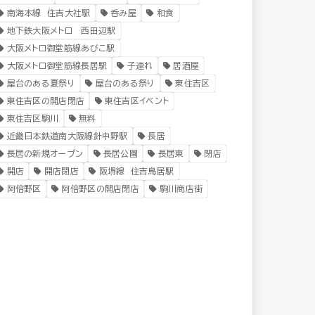
南海本線 住吉大社駅
呑み屋
和食
地下鉄大阪メトロ 西田辺駅
大阪メトロ御堂筋線あびこ駅
大阪メトロ御堂筋線長居駅
子連れ
居酒屋
屋台のある夏祭り
屋台のある祭り
東住吉区
東住吉区の開店閉店
東住吉区イベント
東住吉区駒川
無料
近畿日本鉄道南大阪線針中野駅
長居
長居の新規オープン
長居公園
長居東
閉店
開店
開店閉店
阪堺線 住吉鳥居駅
阿倍野区
阿倍野区の開店閉店
駒川商店街