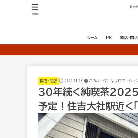
住吉
MENU
ホーム
PR
開店・閉
開店
閉店
2024.11.27
開店・閉店
このページにはプロモーショ
30年続く純喫茶202
予定！住吉大社駅近く「