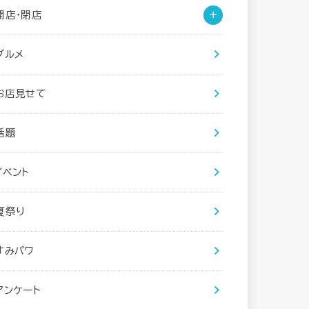
開店・閉店
グルメ
お店見せて
話題
イベント
夏祭り
すみパワ
アンケート