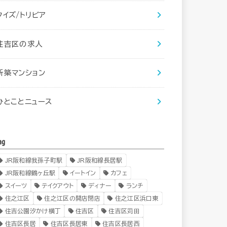
クイズ/トリビア
住吉区の求人
新築マンション
ひとことニュース
ag
JR阪和線我孫子町駅
JR阪和線長居駅
JR阪和線鶴ヶ丘駅
イートイン
カフェ
スイーツ
テイクアウト
ディナー
ランチ
住之江区
住之江区の開店閉店
住之江区浜口東
住吉公園汐かけ横丁
住吉区
住吉区苅田
住吉区長居
住吉区長居東
住吉区長居西