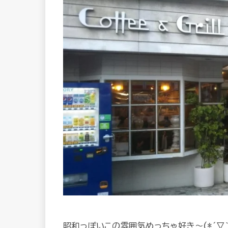
昭和っぽいこの雰囲気めっちゃ好き～(*´▽｀