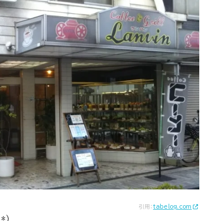
引用：
tabelog.com
*)