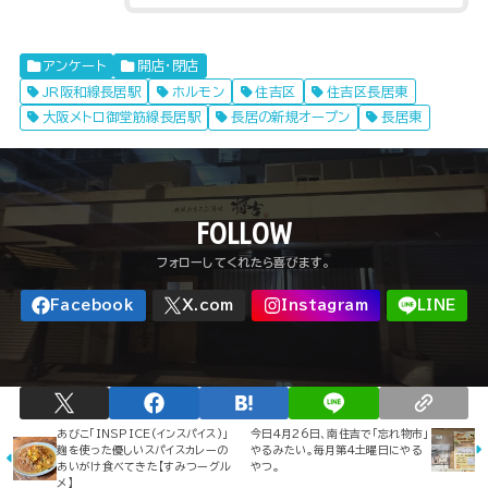
アンケート
開店・閉店
JR阪和線長居駅
ホルモン
住吉区
住吉区長居東
大阪メトロ御堂筋線長居駅
長居の新規オープン
長居東
FOLLOW
あびこ「INSPICE(インスパイス)」
今日4月26日、南住吉で「忘れ物市」
麹を使った優しいスパイスカレーの
やるみたい。毎月第4土曜日にやる
あいがけ食べてきた【すみつーグル
やつ。
メ】