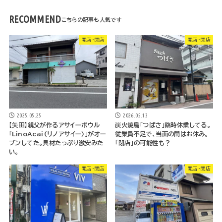
RECOMMEND
開店・閉店
開店・閉店
2025.05.25
2026.05.13
【矢田】親父が作るアサイーボウル
炭火焼鳥「つばさ」臨時休業してる。
「LinoAcai(リノアサイー)」がオー
従業員不足で、当面の間はお休み。
プンしてた。具材たっぷり激安みた
「閉店」の可能性も？
い。
開店・閉店
開店・閉店