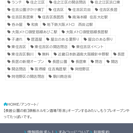
ランチ
住之江区
住之江区の開店閉店
住之江区浜口東
住吉公園汐かけ横丁
住吉区
住吉区苅田
住吉区長居
住吉区長居東
住吉区長居西
南海本線 住吉大社駅
呑み屋
和食
地下鉄大阪メトロ 西田辺駅
大阪メトロ御堂筋線あびこ駅
大阪メトロ御堂筋線長居駅
子連れ
居酒屋
屋台のある夏祭り
屋台のある祭り
東住吉区
東住吉区の開店閉店
東住吉区イベント
東住吉区駒川
無料
近畿日本鉄道南大阪線針中野駅
長居
長居の新規オープン
長居公園
長居東
閉店
開店
開店閉店
阪堺線 住吉鳥居駅
阿倍野区
阿倍野区の開店閉店
駒川商店街
HOME
アンケート
【長居公園の前】鉄板ホルモン酒場「将吉」オープンするみたい。もうプレオープンや
ってたっぽいです。
情報提供求ム！
すみつーについて
利用規約