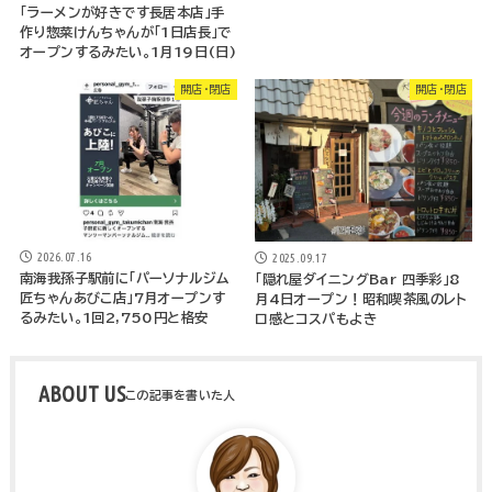
「ラーメンが好きです長居本店」手
作り惣菜けんちゃんが「1日店長」で
オープンするみたい。1月19日(日)
開店・閉店
開店・閉店
2026.07.16
2025.09.17
南海我孫子駅前に「パーソナルジム
「隠れ屋ダイニングBar 四季彩」8
匠ちゃんあびこ店」7月オープンす
月4日オープン！昭和喫茶風のレト
るみたい。1回2,750円と格安
ロ感とコスパもよき
ABOUT US