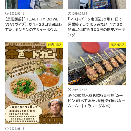
2026.06.16
2026.05.09
【長居駅前】「HEALTHY BOWL
「マストパーク南田辺」5月11日で
VIV（ヴィブ）」が4月23日で閉店し
営業終了してまうみたい。17：30
てた。キンキンのアサイーボウル
閉鎖。24時間500円の格安パーキ
ング
開店・閉店
開店・閉店
2025.02.22
タイの現地人をも唸らせる味「ムー
ピン」食べてみた。長居タイ屋台ムー
ムームー【すみつーグルメ】
2025.01.15