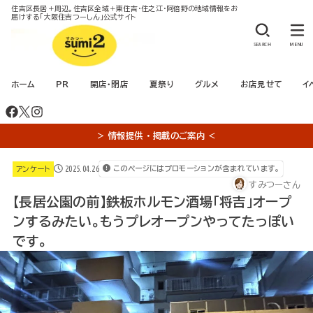
住吉区長居＋周辺。住吉区全域＋東住吉・住之江・阿倍野の地域情報をお
届けする「大阪住吉つーしん」公式サイト
SEARCH
MENU
ホーム
PR
開店・閉店
夏祭り
グルメ
お店見せて
イ
＞ 情報提供 ・ 掲載のご案内 ＜
2025.04.26
このページにはプロモーションが含まれています。
アンケート
すみつーさん
【長居公園の前】鉄板ホルモン酒場「将吉」オープ
ンするみたい。もうプレオープンやってたっぽい
です。