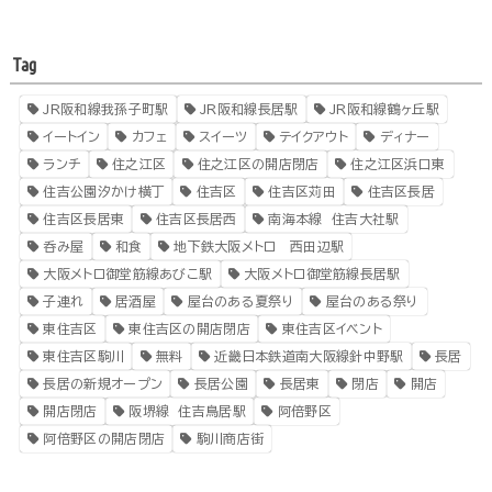
Tag
JR阪和線我孫子町駅
JR阪和線長居駅
JR阪和線鶴ヶ丘駅
イートイン
カフェ
スイーツ
テイクアウト
ディナー
ランチ
住之江区
住之江区の開店閉店
住之江区浜口東
住吉公園汐かけ横丁
住吉区
住吉区苅田
住吉区長居
住吉区長居東
住吉区長居西
南海本線 住吉大社駅
呑み屋
和食
地下鉄大阪メトロ 西田辺駅
大阪メトロ御堂筋線あびこ駅
大阪メトロ御堂筋線長居駅
子連れ
居酒屋
屋台のある夏祭り
屋台のある祭り
東住吉区
東住吉区の開店閉店
東住吉区イベント
東住吉区駒川
無料
近畿日本鉄道南大阪線針中野駅
長居
長居の新規オープン
長居公園
長居東
閉店
開店
開店閉店
阪堺線 住吉鳥居駅
阿倍野区
阿倍野区の開店閉店
駒川商店街