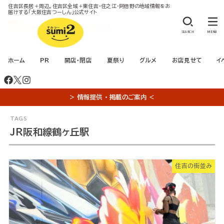
住吉区長居＋周辺。住吉区全域＋東住吉・住之江・阿倍野の地域情報をお
届けする「大阪住吉つーしん」公式サイト
SEARCH
MENU
ホーム
PR
開店・閉店
夏祭り
グルメ
お店見せて
イ
＞ 情報提供 ・ 掲載のご案内 ＜
JR阪和線鶴ヶ丘駅
住吉の街並み