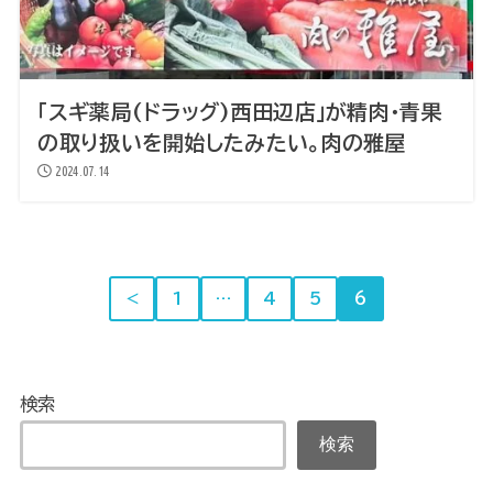
「スギ薬局(ドラッグ)西田辺店」が精肉・青果
の取り扱いを開始したみたい。肉の雅屋
2024.07.14
＜
1
…
4
5
6
検索
検索