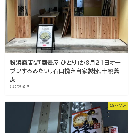
粉浜商店街「蕎麦屋 ひとり」が8月21日オー
プンするみたい。石臼挽き自家製粉、十割蕎
麦
2026.07.25
開店・閉店