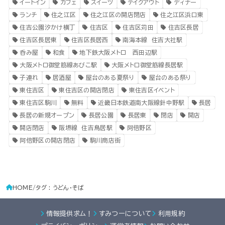
イートイン
カフェ
スイーツ
テイクアウト
ディナー
ランチ
住之江区
住之江区の開店閉店
住之江区浜口東
住吉公園汐かけ横丁
住吉区
住吉区苅田
住吉区長居
住吉区長居東
住吉区長居西
南海本線 住吉大社駅
呑み屋
和食
地下鉄大阪メトロ 西田辺駅
大阪メトロ御堂筋線あびこ駅
大阪メトロ御堂筋線長居駅
子連れ
居酒屋
屋台のある夏祭り
屋台のある祭り
東住吉区
東住吉区の開店閉店
東住吉区イベント
東住吉区駒川
無料
近畿日本鉄道南大阪線針中野駅
長居
長居の新規オープン
長居公園
長居東
閉店
開店
開店閉店
阪堺線 住吉鳥居駅
阿倍野区
阿倍野区の開店閉店
駒川商店街
HOME
タグ : うどん・そば
情報提供求ム！
すみつーについて
利用規約