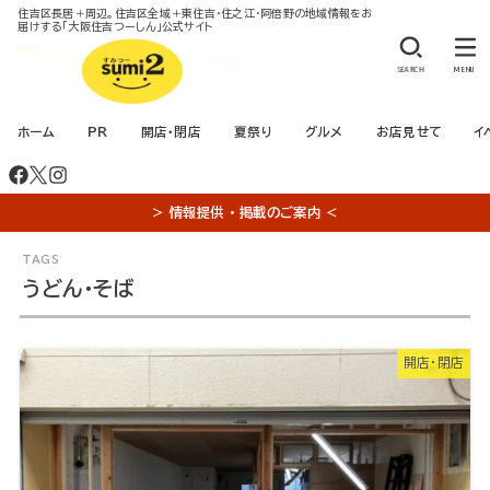
住吉区長居＋周辺。住吉区全域＋東住吉・住之江・阿倍野の地域情報をお
届けする「大阪住吉つーしん」公式サイト
SEARCH
MENU
ホーム
PR
開店・閉店
夏祭り
グルメ
お店見せて
イ
＞ 情報提供 ・ 掲載のご案内 ＜
うどん・そば
開店・閉店