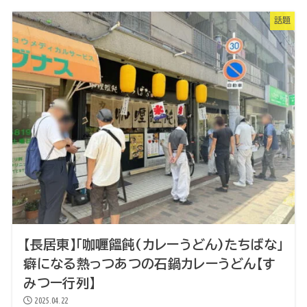
話題
【長居東】「咖喱饂飩(カレーうどん)たちばな」
癖になる熱っつあつの石鍋カレーうどん【す
みつー行列】
2025.04.22