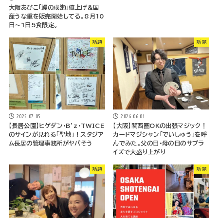
大阪あびこ「鰻の成瀬」値上げ＆国
産うな重を販売開始してる。8月10
日～1日5食限定。
話題
話題
2025.07.05
2026.06.01
【長居公園】ヒゲダン・B’z・TWICE
【大阪】関西圏OKの出張マジック！
のサインが見れる「聖地」！スタジア
カードマジシャン「でいしゅう」を呼
ム長居の管理事務所がヤバそう
んでみた。父の日・母の日のサプラ
イズで大盛り上がり
話題
話題