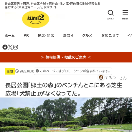
住吉区長居＋周辺。住吉区全域＋東住吉・住之江・阿倍野の地域情報をお
届けする「大阪住吉つーしん」公式サイト
SEARCH
MENU
ホーム
PR
開店・閉店
夏祭り
グルメ
お店見せて
イ
＞ 情報提供 ・ 掲載のご案内 ＜
2026.07.06
このページにはプロモーションが含まれています。
話題
すみつーさん
長居公園「郷土の森」のベンチんとこにある芝生
広場「犬禁止」がなくなってた。