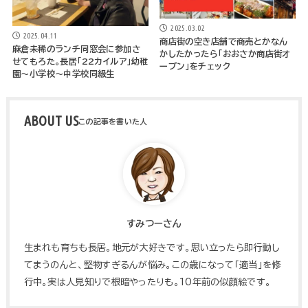
2025.03.02
2025.04.11
商店街の空き店舗で商売とかなん
麻倉未稀のランチ同窓会に参加さ
かしたかったら「おおさか商店街オ
せてもろた。長居「22カイルア」幼稚
ープン」をチェック
園～小学校～中学校同級生
ABOUT US
すみつーさん
生まれも育ちも長居。地元が大好きです。思い立ったら即行動し
てまうのんと、堅物すぎるんが悩み。この歳になって「適当」を修
行中。実は人見知りで根暗やったりも。10年前の似顔絵です。