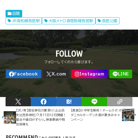
話題
JR阪和線長居駅
大阪メトロ御堂筋線長居駅
長居公園
FOLLOW
【沢ノ町】若松神社の夏祭り（止止呂
【長居】小中学生無料！チームラボ ボ
支比売命神社）7月11日12日開催！
タニカルガーデン大阪が夏休みキャ
屋台や縁日がずらり。神楽奉納や特
ンペーン
別祈祷も
RECOMMEND