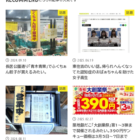
話題
話題
2024.09.10
2025.06.19
長居公園通り「青木青果」でふくちぁ
東住吉のいい話。帰られへんくなっ
ん餃子が買えるみたい。
てた認知症のおばぁちゃんを助けた
女子高生
話題
話題
2025.02.27
築地銀だこ「大創業祭」第1～3弾ま
で開催されるみたい。390円サン
キュー価格は3月5日～7日まで
2024.08.11