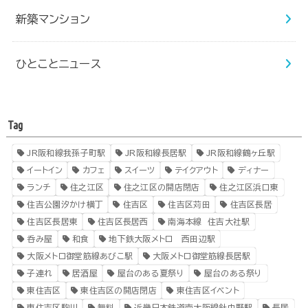
新築マンション
ひとことニュース
Tag
JR阪和線我孫子町駅
JR阪和線長居駅
JR阪和線鶴ヶ丘駅
イートイン
カフェ
スイーツ
テイクアウト
ディナー
ランチ
住之江区
住之江区の開店閉店
住之江区浜口東
住吉公園汐かけ横丁
住吉区
住吉区苅田
住吉区長居
住吉区長居東
住吉区長居西
南海本線 住吉大社駅
呑み屋
和食
地下鉄大阪メトロ 西田辺駅
大阪メトロ御堂筋線あびこ駅
大阪メトロ御堂筋線長居駅
子連れ
居酒屋
屋台のある夏祭り
屋台のある祭り
東住吉区
東住吉区の開店閉店
東住吉区イベント
東住吉区駒川
無料
近畿日本鉄道南大阪線針中野駅
長居