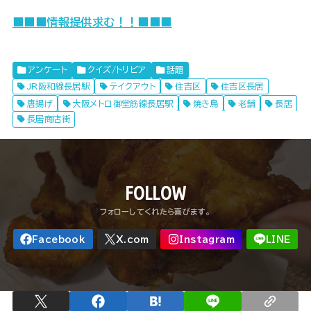
■■■情報提供求む！！■■■
アンケート
クイズ/トリビア
話題
JR阪和線長居駅
テイクアウト
住吉区
住吉区長居
唐揚げ
大阪メトロ御堂筋線長居駅
焼き鳥
老舗
長居
長居商店街
FOLLOW