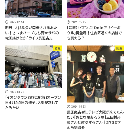
2025.02.14
2025.05.15
明日、大試食会が開催されるみた
【速報】セブンに「Doleアサイーボ
い！さつまハーブもち豚やサバの
ウル」再登場！住吉区近くの店舗で
竜田揚げとか「ライフ長居店」。
も買える？
話題
話題
2026.04.26
「イオンタウンあびこ駅前」オープン
日4月25日の様子。入場規制して
2024.10.23
たみたい
長居商店街にテレビ大阪が来てたみ
たい【おとな旅あるき旅】三田村邦
彦さんと紅ゆずるさん｜3738さ
ん放送紹介