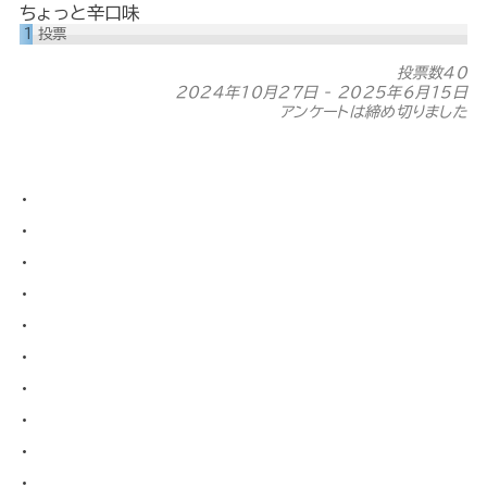
ちょっと辛口味
1
投票
投票数40
2024年10月27日
-
2025年6月15日
アンケートは締め切りました
・
・
・
・
・
・
・
・
・
・