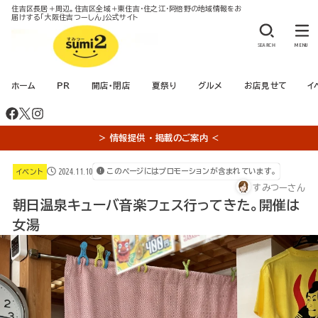
住吉区長居＋周辺。住吉区全域＋東住吉・住之江・阿倍野の地域情報をお
届けする「大阪住吉つーしん」公式サイト
SEARCH
MENU
ホーム
PR
開店・閉店
夏祭り
グルメ
お店見せて
イ
＞ 情報提供 ・ 掲載のご案内 ＜
2024.11.10
このページにはプロモーションが含まれています。
イベント
すみつーさん
朝日温泉キューバ音楽フェス行ってきた。開催は
女湯