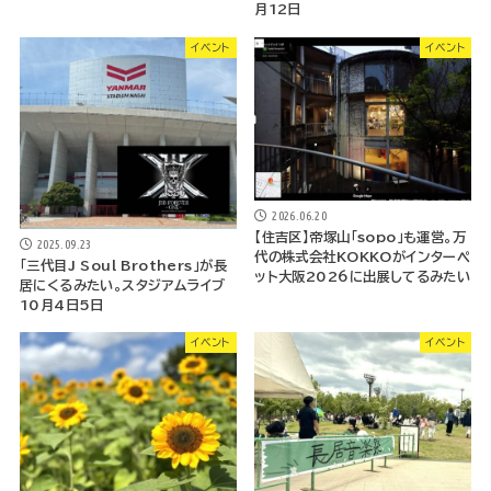
月12日
イベント
イベント
2026.06.20
【住吉区】帝塚山「sopo」も運営。万
2025.09.23
代の株式会社KOKKOがインターペ
「三代目J Soul Brothers」が長
ット大阪2026に出展してるみたい
居にくるみたい。スタジアムライブ
10月4日5日
イベント
イベント