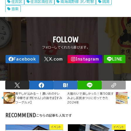
住吉区
住吉区南住吉
南海高野線 沢ノ町駅
銭湯
音楽
FOLLOW
煮干しが沁みる～！濃いめのタレ
大賑わいで楽しかった！第50回す
「中華そば 閃(せん)」の油そば【すみ
みよし区民まつりに行ってきた
つーグルメ】
2024年
RECOMMEND
イベント
イベント