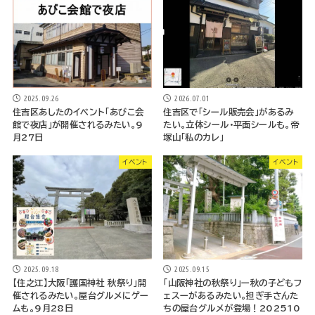
2026.07.01
2025.09.26
住吉区で「シール販売会」があるみ
住吉区あしたのイベント「あびこ会
たい。立体シール・平面シールも。帝
館で夜店」が開催されるみたい。9
塚山「私のカレ」
月27日
イベント
イベント
2025.09.18
2025.09.15
【住之江】大阪「護国神社 秋祭り」開
「山阪神社の秋祭り」ー秋の子どもフ
催されるみたい。屋台グルメにゲー
ェスーがあるみたい。担ぎ手さんた
ムも。9月28日
ちの屋台グルメが登場！202510