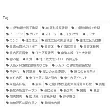
Tag
JR阪和線我孫子町駅
JR阪和線長居駅
JR阪和線鶴ヶ丘駅
イートイン
カフェ
スイーツ
テイクアウト
ディナー
ランチ
住之江区
住之江区の開店閉店
住之江区浜口東
住吉公園汐かけ横丁
住吉区
住吉区苅田
住吉区長居
住吉区長居東
住吉区長居西
南海本線 住吉大社駅
呑み屋
和食
地下鉄大阪メトロ 西田辺駅
大阪メトロ御堂筋線あびこ駅
大阪メトロ御堂筋線長居駅
子連れ
居酒屋
屋台のある夏祭り
屋台のある祭り
東住吉区
東住吉区の開店閉店
東住吉区イベント
東住吉区駒川
無料
近畿日本鉄道南大阪線針中野駅
長居
長居の新規オープン
長居公園
長居東
閉店
開店
開店閉店
阪堺線 住吉鳥居駅
阿倍野区
阿倍野区の開店閉店
駒川商店街