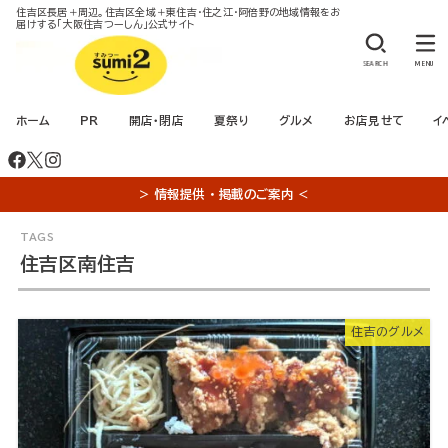
住吉区長居＋周辺。住吉区全域＋東住吉・住之江・阿倍野の地域情報をお
届けする「大阪住吉つーしん」公式サイト
SEARCH
MENU
ホーム
PR
開店・閉店
夏祭り
グルメ
お店見せて
イ
＞ 情報提供 ・ 掲載のご案内 ＜
住吉区南住吉
住吉のグルメ