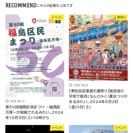
RECOMMEND
イベント
夏祭り
2024.08.01
【東住吉区湯里の夏祭り】南百済小
学校で南百(なんびゃく)夏まつりが
2024.09.23
あるみたい。2024年8月2日
(金)3日(土)
第50回福島区民まつり ～福島区
万博～が開催されるみたい。2024
年10月5日(土)10時から
イベント
イベント