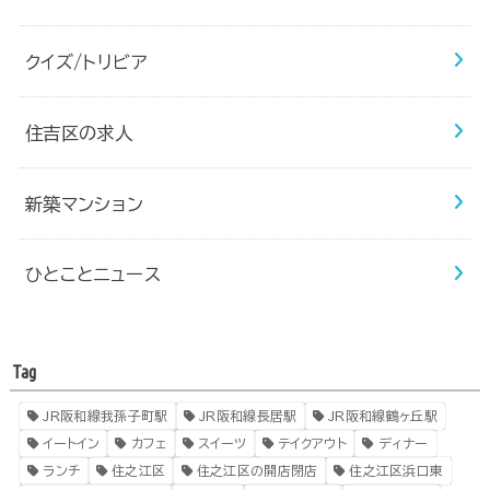
クイズ/トリビア
住吉区の求人
新築マンション
ひとことニュース
Tag
JR阪和線我孫子町駅
JR阪和線長居駅
JR阪和線鶴ヶ丘駅
イートイン
カフェ
スイーツ
テイクアウト
ディナー
ランチ
住之江区
住之江区の開店閉店
住之江区浜口東