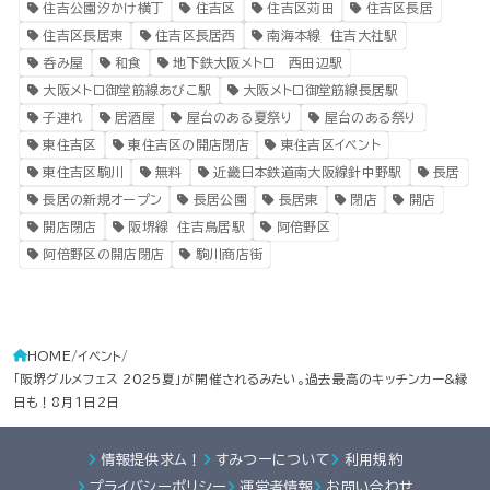
住吉公園汐かけ横丁
住吉区
住吉区苅田
住吉区長居
住吉区長居東
住吉区長居西
南海本線 住吉大社駅
呑み屋
和食
地下鉄大阪メトロ 西田辺駅
大阪メトロ御堂筋線あびこ駅
大阪メトロ御堂筋線長居駅
子連れ
居酒屋
屋台のある夏祭り
屋台のある祭り
東住吉区
東住吉区の開店閉店
東住吉区イベント
東住吉区駒川
無料
近畿日本鉄道南大阪線針中野駅
長居
長居の新規オープン
長居公園
長居東
閉店
開店
開店閉店
阪堺線 住吉鳥居駅
阿倍野区
阿倍野区の開店閉店
駒川商店街
HOME
イベント
「阪堺グルメフェス 2025夏」が開催されるみたい。過去最高のキッチンカー&縁
日も！8月1日2日
情報提供求ム！
すみつーについて
利用規約
プライバシーポリシー
運営者情報
お問い合わせ