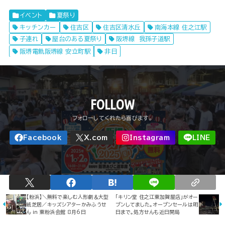
イベント
夏祭り
キッチンカー
住吉区
住吉区清水丘
南海本線 住之江駅
子連れ
屋台のある夏祭り
阪堺線 我孫子道駅
阪堺電軌阪堺線 安立町駅
非日
FOLLOW
【粉浜】＼無料で楽しむ人形劇＆大型
「キリン堂 住之江東加賀屋店」がオー
紙芝居／キッズシアターかみふうせ
プンしてました。オープンセールは明
ん in 東粉浜会館 8月6日
日まで。処方せんも近日開局