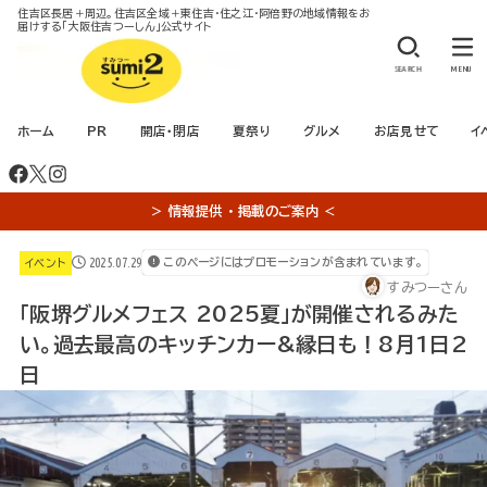
住吉区長居＋周辺。住吉区全域＋東住吉・住之江・阿倍野の地域情報をお
届けする「大阪住吉つーしん」公式サイト
SEARCH
MENU
ホーム
PR
開店・閉店
夏祭り
グルメ
お店見せて
イ
＞ 情報提供 ・ 掲載のご案内 ＜
2025.07.29
このページにはプロモーションが含まれています。
イベント
すみつーさん
「阪堺グルメフェス 2025夏」が開催されるみた
い。過去最高のキッチンカー&縁日も！8月1日2
日