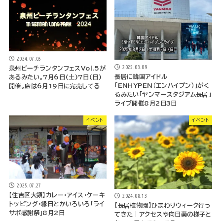
2024.07.05
2025.03.09
泉州ビーチランタンフェスVol.5が
長居に韓国アイドル
あるみたい。7月6日(土)7日(日)
「ENHYPEN（エンハイプン）」がく
開催。席は6月19日に完売してる
るみたい「ヤンマースタジアム長居」
ライブ開催8月2日3日
イベント
イベント
2025.07.27
【住吉区大領】カレー・アイス・ケーキ
2024.08.13
トッピング・縁日とかいろいろ「ライ
【長居植物園】ひまわりウィーク行っ
サポ感謝祭」8月2日
てきた｜アクセスや向日葵の様子と