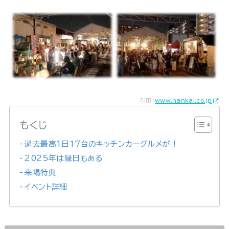
引用：
www.nankai.co.jp
もくじ
過去最高1日17台のキッチンカーグルメが！
2025年は縁日もある
来場特典
イベント詳細