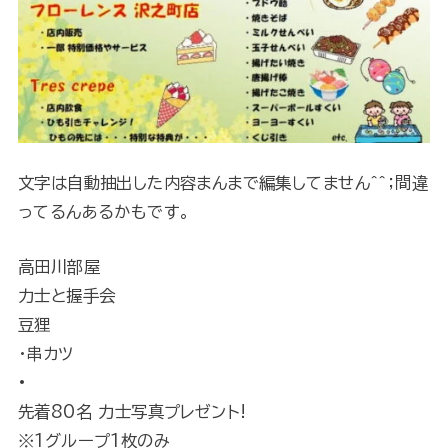
文字は自動抽出した内容まんまで編集してません＾＾；間違
ってるんあるかもです。
高田川部屋
力士と握手会
豆狸
・串カツ
•
先着80名 力士写真プレゼント!
※1グループ1枚のみ