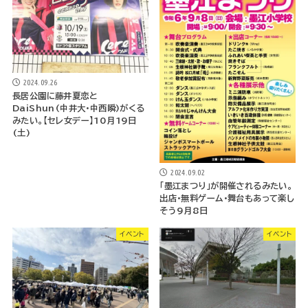
2024.09.26
長居公園に藤井夏恋と
DaiShun(中井大・中西瞬)がくる
みたい。【セレ女デー】10月19日
(土)
2024.09.02
「墨江まつり」が開催されるみたい。
出店・無料ゲーム・舞台もあって楽し
そう9月8日
イベント
イベント