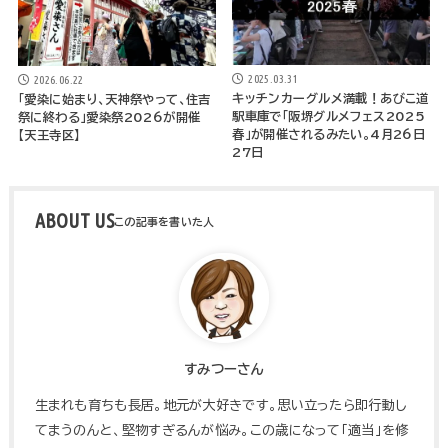
2025.03.31
2026.06.22
キッチンカーグルメ満載！あびこ道
「愛染に始まり、天神祭やって、住吉
駅車庫で「阪堺グルメフェス2025
祭に終わる」愛染祭2026が開催
春」が開催されるみたい。4月26日
【天王寺区】
27日
ABOUT US
すみつーさん
生まれも育ちも長居。地元が大好きです。思い立ったら即行動し
てまうのんと、堅物すぎるんが悩み。この歳になって「適当」を修