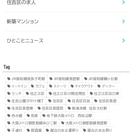
住吉区の求人
新築マンション
ひとことニュース
Tag
JR阪和線我孫子町駅
JR阪和線長居駅
JR阪和線鶴ヶ丘駅
イートイン
カフェ
スイーツ
テイクアウト
ディナー
ランチ
住之江区
住之江区の開店閉店
住之江区浜口東
住吉公園汐かけ横丁
住吉区
住吉区苅田
住吉区長居
住吉区長居東
住吉区長居西
南海本線 住吉大社駅
呑み屋
和食
地下鉄大阪メトロ 西田辺駅
大阪メトロ御堂筋線あびこ駅
大阪メトロ御堂筋線長居駅
子連れ
居酒屋
屋台のある夏祭り
屋台のある祭り