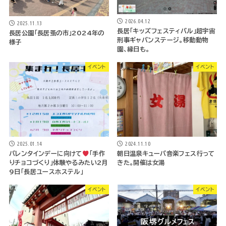
2026.04.12
2025.11.13
長居「キッズフェスティバル」超宇宙
長居公園「長居蚤の市」2024年の
刑事ギャバンステージ。移動動物
様子
園、縁日も。
イベント
イベント
2025.01.14
2024.11.10
バレンタインデーに向けて
「手作
朝日温泉キューバ音楽フェス行って
りチョコづくり」体験やるみたい2月
きた。開催は女湯
9日「長居ユースホステル」
イベント
イベント