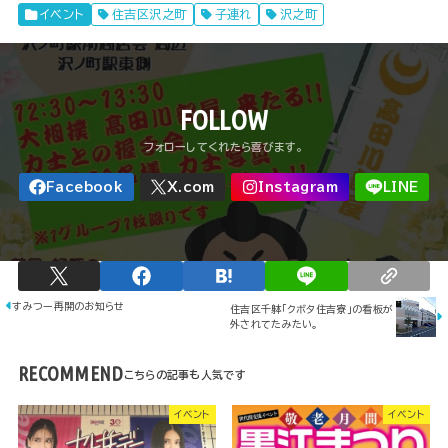
イベント
住吉区沢之町
子連れ
沢之町
FOLLOW
すみつー再開のお知らせ
住吉区千躰「クボタ住吉寮」の看板が
外されてたみたい。
RECOMMEND
イベント
イベント