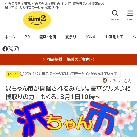
住吉区長居＋周辺。住吉区全域＋東住吉・住之江・阿倍野の地域情報をお
届けする「大阪住吉つーしん」公式サイト
SEARCH
MENU
ホーム
PR
開店・閉店
夏祭り
グルメ
お店見せて
イ
＞ 情報提供 ・ 掲載のご案内 ＜
2026.02.28
このページにはプロモーションが含まれています。
イベント
すみつーさん
沢ちゃん市が開催されるみたい。豪華グルメ♪相
撲取りの力士もくる。3月1日10時～