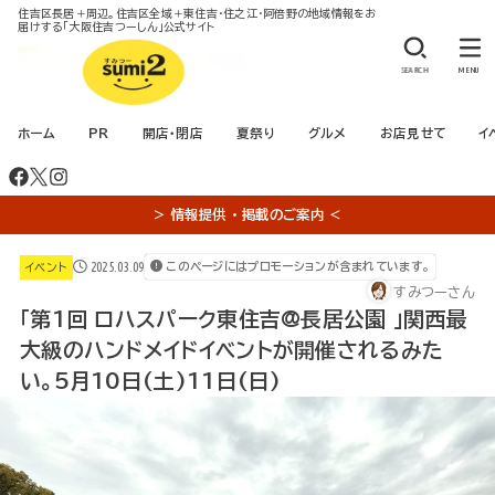
住吉区長居＋周辺。住吉区全域＋東住吉・住之江・阿倍野の地域情報をお
届けする「大阪住吉つーしん」公式サイト
SEARCH
MENU
ホーム
PR
開店・閉店
夏祭り
グルメ
お店見せて
イ
＞ 情報提供 ・ 掲載のご案内 ＜
2025.03.09
このページにはプロモーションが含まれています。
イベント
すみつーさん
「第1回 ロハスパーク東住吉@長居公園 」関西最
大級のハンドメイドイベントが開催されるみた
い。5月10日(土)11日(日)