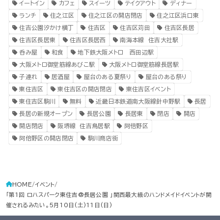
イートイン
カフェ
スイーツ
テイクアウト
ディナー
ランチ
住之江区
住之江区の開店閉店
住之江区浜口東
住吉公園汐かけ横丁
住吉区
住吉区苅田
住吉区長居
住吉区長居東
住吉区長居西
南海本線 住吉大社駅
呑み屋
和食
地下鉄大阪メトロ 西田辺駅
大阪メトロ御堂筋線あびこ駅
大阪メトロ御堂筋線長居駅
子連れ
居酒屋
屋台のある夏祭り
屋台のある祭り
東住吉区
東住吉区の開店閉店
東住吉区イベント
東住吉区駒川
無料
近畿日本鉄道南大阪線針中野駅
長居
長居の新規オープン
長居公園
長居東
閉店
開店
開店閉店
阪堺線 住吉鳥居駅
阿倍野区
阿倍野区の開店閉店
駒川商店街
HOME
イベント
「第1回 ロハスパーク東住吉@長居公園 」関西最大級のハンドメイドイベントが開
催されるみたい。5月10日(土)11日(日)