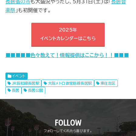
長居蚤の市
も大盛況やったし、5月31日(土)は「
長居音
楽祭
」も初開催です。
2025年
イベントカレンダーはこちら
■■
■■■色々教えて！情報提供はここから！！■■■
イベント
JR阪和線長居駅
大阪メトロ御堂筋線長居駅
東住吉区
長居
長居公園
FOLLOW