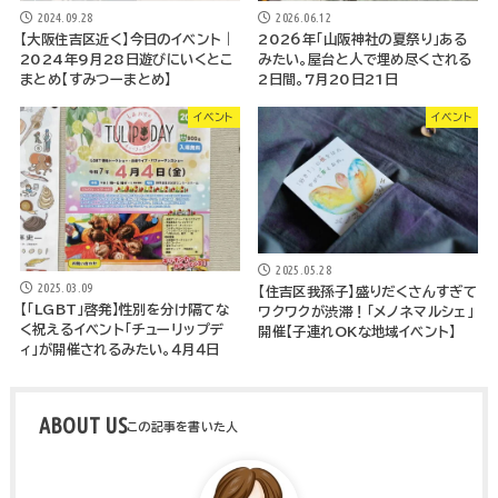
2024.09.28
2026.06.12
【大阪住吉区近く】今日のイベント｜
2026年「山阪神社の夏祭り」ある
2024年9月28日遊びにいくとこ
みたい。屋台と人で埋め尽くされる
まとめ【すみつーまとめ】
2日間。7月20日21日
イベント
イベント
2025.05.28
2025.03.09
【住吉区我孫子】盛りだくさんすぎて
【「LGBT」啓発】性別を分け隔てな
ワクワクが渋滞！「メノネマルシェ」
く祝えるイベント「チューリップデ
開催【子連れOKな地域イベント】
ィ」が開催されるみたい。４月４日
ABOUT US