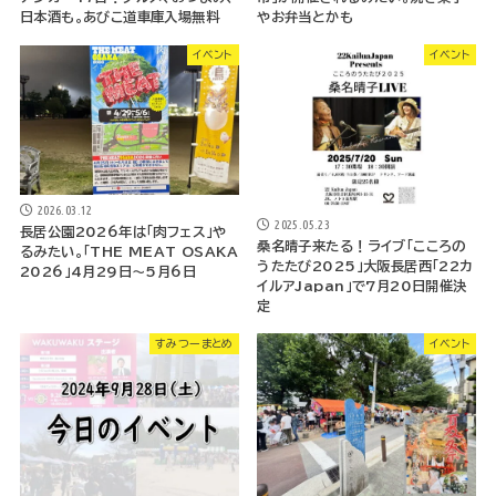
日本酒も。あびこ道車庫入場無料
やお弁当とかも
イベント
イベント
2026.03.12
2025.05.23
長居公園2026年は「肉フェス」や
桑名晴子来たる！ライブ「こころの
るみたい。「THE MEAT OSAKA
うたたび2025」大阪長居西「22カ
2026」4月29日～5月6日
イルアJapan」で7月20日開催決
定
すみつーまとめ
イベント