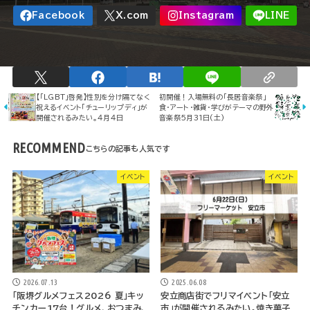
【「LGBT」啓発】性別を分け隔てなく
初開催！入場無料の「長居音楽祭」
祝えるイベント「チューリップディ」が
食・アート・雑貨・学びがテーマの野外
開催されるみたい。４月４日
音楽祭5月31日(土)
RECOMMEND
イベント
イベント
2026.07.13
2025.06.08
「阪堺グルメフェス2026 夏」キッ
安立商店街でフリマイベント「安立
チンカー17台！グルメ、おつまみ、
市」が開催されるみたい。焼き菓子