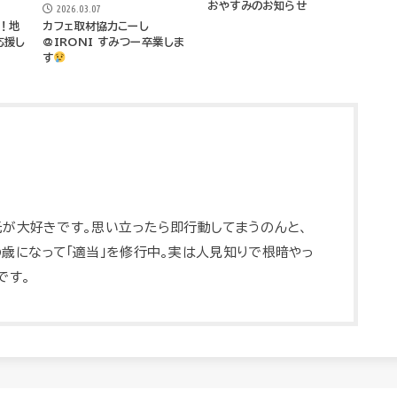
おやすみのお知らせ
2026.03.07
！地
カフェ取材協力こーし
応援し
@IRONI すみつー卒業しま
す
元が大好きです。思い立ったら即行動してまうのんと、
歳になって「適当」を修行中。実は人見知りで根暗やっ
です。