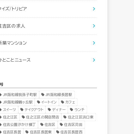
クイズ/トリビア
住吉区の求人
新築マンション
ひとことニュース
ag
JR阪和線我孫子町駅
JR阪和線長居駅
JR阪和線鶴ヶ丘駅
イートイン
カフェ
スイーツ
テイクアウト
ディナー
ランチ
住之江区
住之江区の開店閉店
住之江区浜口東
住吉公園汐かけ横丁
住吉区
住吉区苅田
住吉区長居
住吉区長居東
住吉区長居西