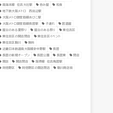
南海本線 住吉大社駅
呑み屋
和食
地下鉄大阪メトロ 西田辺駅
大阪メトロ御堂筋線あびこ駅
大阪メトロ御堂筋線長居駅
子連れ
居酒屋
屋台のある夏祭り
屋台のある祭り
東住吉区
東住吉区の開店閉店
東住吉区イベント
東住吉区駒川
無料
近畿日本鉄道南大阪線針中野駅
長居
長居の新規オープン
長居公園
長居東
閉店
開店
開店閉店
阪堺線 住吉鳥居駅
阿倍野区
阿倍野区の開店閉店
駒川商店街