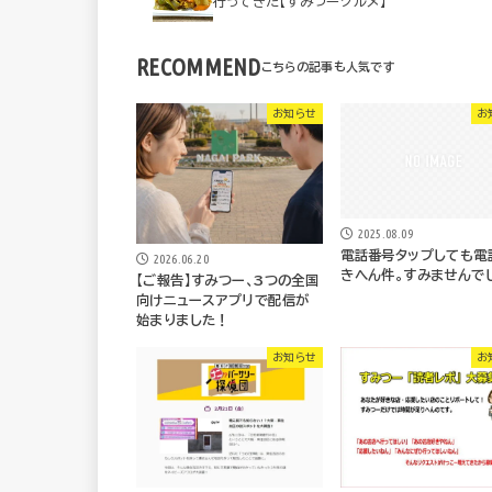
行ってきた【すみつーグルメ】
RECOMMEND
お知らせ
お
2025.08.09
電話番号タップしても電
2026.06.20
きへん件。すみませんで
【ご報告】すみつー、3つの全国
向けニュースアプリで配信が
始まりました！
お知らせ
お