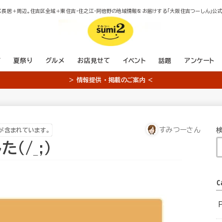
区長居＋周辺。住吉区全域＋東住吉・住之江・阿倍野の地域情報をお届けする「大阪住吉つーしん」公式
店
夏祭り
グルメ
お店見せて
イベント
話題
アンケート
＞ 情報提供 ・ 掲載のご案内 ＜
すみつーさん
が含まれています。
(/_;)
C