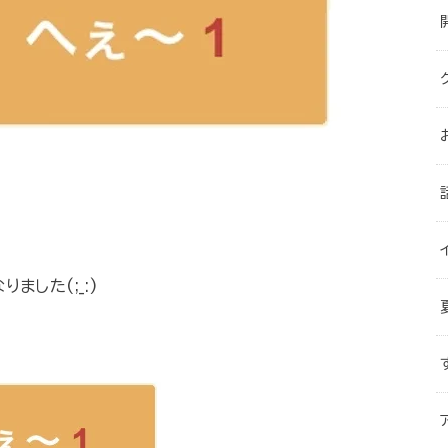
した(;_:)