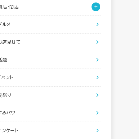
開店・閉店
グルメ
お店見せて
話題
イベント
夏祭り
すみパワ
アンケート