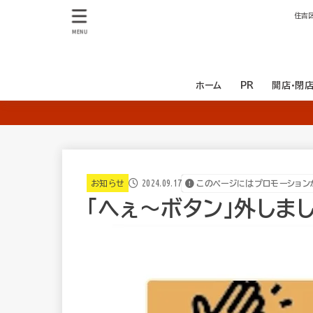
住吉
MENU
ホーム
PR
開店・閉
開店
閉店
2024.09.17
お知らせ
このページにはプロモーション
「へぇ〜ボタン」外しました