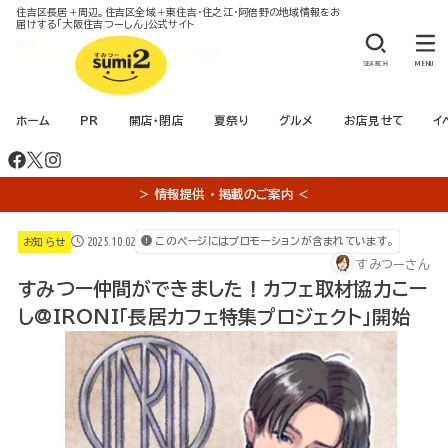
住吉区長居＋周辺。住吉区全域＋東住吉・住之江・阿倍野の地域情報をお
届けする「大阪住吉つーしん」公式サイト
SEARCH
MENU
ホーム
PR
開店・閉店
夏祭り
グルメ
お店見せて
イ
＞ 情報提供 ・ 掲載のご案内 ＜
2025.10.02
このページにはプロモーションが含まれています。
お知らせ
すみつーさん
すみつー仲間ができました！カフェ取材協力こー
し@IRONI「長居カフェ特集プロジェクト」開始