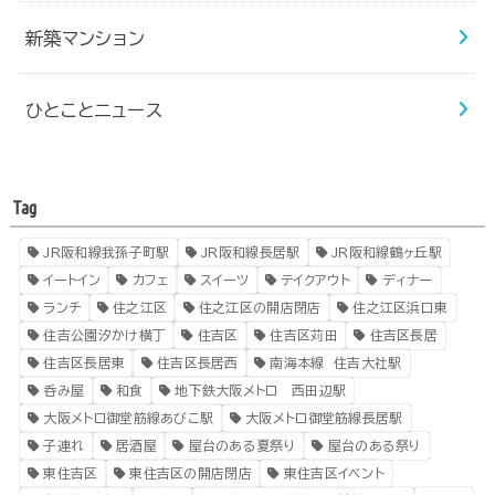
新築マンション
ひとことニュース
Tag
JR阪和線我孫子町駅
JR阪和線長居駅
JR阪和線鶴ヶ丘駅
イートイン
カフェ
スイーツ
テイクアウト
ディナー
ランチ
住之江区
住之江区の開店閉店
住之江区浜口東
住吉公園汐かけ横丁
住吉区
住吉区苅田
住吉区長居
住吉区長居東
住吉区長居西
南海本線 住吉大社駅
呑み屋
和食
地下鉄大阪メトロ 西田辺駅
大阪メトロ御堂筋線あびこ駅
大阪メトロ御堂筋線長居駅
子連れ
居酒屋
屋台のある夏祭り
屋台のある祭り
東住吉区
東住吉区の開店閉店
東住吉区イベント