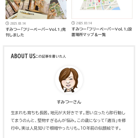
2025.03.14
2025.03.14
すみつー「フリーペーパーVol.1」設
すみつー「フリーペーパーVol.1」発
置場所マップ＆一覧
刊しました
ABOUT US
すみつーさん
生まれも育ちも長居。地元が大好きです。思い立ったら即行動し
てまうのんと、堅物すぎるんが悩み。この歳になって「適当」を修
行中。実は人見知りで根暗やったりも。10年前の似顔絵です。