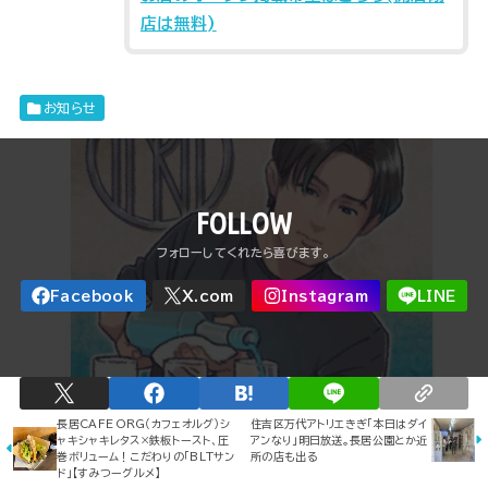
店は無料)
お知らせ
FOLLOW
長居CAFE ORG（カフェオルグ）シ
住吉区万代アトリエきぎ「本日はダイ
ャキシャキレタス×鉄板トースト、圧
アンなり」明日放送。長居公園とか近
巻ボリューム！こだわりの「BLTサン
所の店も出る
ド」【すみつーグルメ】