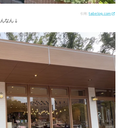
引用：
tabelog.com
こんなん↓