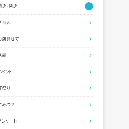
開店・閉店
グルメ
お店見せて
話題
イベント
夏祭り
すみパワ
アンケート