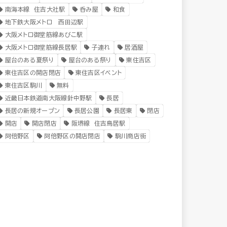
南海本線 住吉大社駅
呑み屋
和食
地下鉄大阪メトロ 西田辺駅
大阪メトロ御堂筋線あびこ駅
大阪メトロ御堂筋線長居駅
子連れ
居酒屋
屋台のある夏祭り
屋台のある祭り
東住吉区
東住吉区の開店閉店
東住吉区イベント
東住吉区駒川
無料
近畿日本鉄道南大阪線針中野駅
長居
長居の新規オープン
長居公園
長居東
閉店
開店
開店閉店
阪堺線 住吉鳥居駅
阿倍野区
阿倍野区の開店閉店
駒川商店街