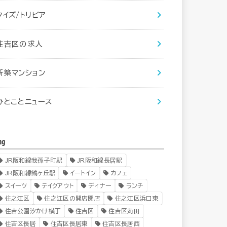
クイズ/トリビア
住吉区の求人
新築マンション
ひとことニュース
ag
JR阪和線我孫子町駅
JR阪和線長居駅
JR阪和線鶴ヶ丘駅
イートイン
カフェ
スイーツ
テイクアウト
ディナー
ランチ
住之江区
住之江区の開店閉店
住之江区浜口東
住吉公園汐かけ横丁
住吉区
住吉区苅田
住吉区長居
住吉区長居東
住吉区長居西