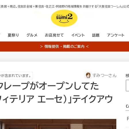
区長居＋周辺。住吉区全域＋東住吉・住之江・阿倍野の地域情報をお届けする「大阪住吉つーしん」公式
店
夏祭り
グルメ
お店見せて
イベント
話題
アンケート
＞ 情報提供 ・ 掲載のご案内 ＜
すみつーさん
ンが含まれています。
クレープがオープンしてた
コンフィテリア エーセ）」テイクアウ
C