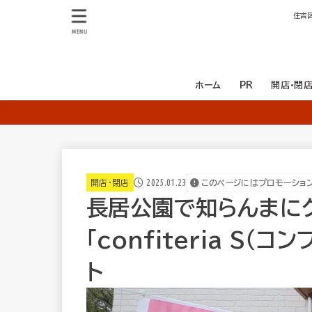
住吉
MENU
ホーム
PR
開店・閉
開店
閉店
2025.01.23
開店・閉店
このページにはプロモーショ
長居公園で知らんまに
「confiteria S（
ト