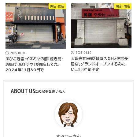
開店・閉店
開店・閉店
2025.04.10
2025.01.07
大阪高井田式「麺屋7.5Hz住吉長
あびこ観音・イズミヤの前「焼き鳥・
居店」グランドオープンするみた
唐揚げ ゑびすや」が閉店してた。
い。4月中旬予定
2024年11月30日で
ABOUT US
すみつーさん