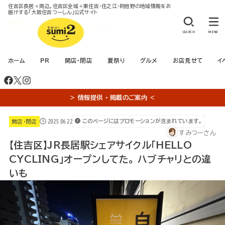
住吉区長居＋周辺。住吉区全域＋東住吉・住之江・阿倍野の地域情報をお
届けする「大阪住吉つーしん」公式サイト
SEARCH
MENU
ホーム
PR
開店・閉店
夏祭り
グルメ
お店見せて
イ
＞ 情報提供 ・ 掲載のご案内 ＜
2025.06.22
このページにはプロモーションが含まれています。
開店・閉店
すみつーさん
【住吉区】JR長居駅シェアサイクル「HELLO
CYCLING」オープンしてた。 ハブチャリとの違
いも