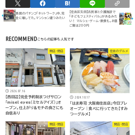
【住吉区矢田】古民家と介護施設で
長居のパチンコ「ネットワーク」中、完
「子どもフェスティバル」があるみた
全に壊してた。マンション建つみたい
い！ マルシェ・ゲーム・飲食も。お昼
ご飯は200円
RECOMMEND
開店・閉店
住吉のグルメ
2026.07.16
【西田辺】完全予約制まつげサロン
2024.10.17
「misel eyes（ミセルアイズ）」オ
「はま寿司 大阪南住吉店」今日プレ
ープン。仕上がり＆モチの良さにも
オープン｜食べに行ってきた【すみ
自信あり
つーグルメ】
開店・閉店
開店・閉店