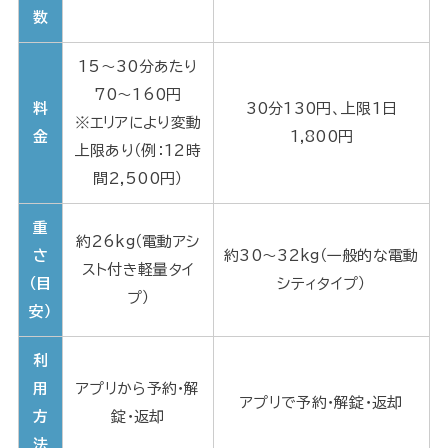
数
15〜30分あたり
70〜160円
料
30分130円、上限1日
※エリアにより変動
金
1,800円
上限あり（例：12時
間2,500円）
重
約26kg（電動アシ
さ
約30〜32kg（一般的な電動
スト付き軽量タイ
（目
シティタイプ）
プ）
安）
利
用
アプリから予約・解
アプリで予約・解錠・返却
方
錠・返却
法