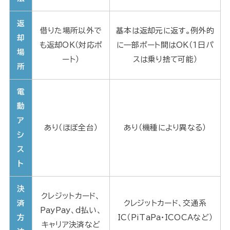
返
借りた場所以外で
基本は返却元に返す。例外的
却
も返却OK（対応ポ
に一部ポート間はOK（1日パ
場
ート）
スは乗り捨て可能）
所
電
動
ア
あり（ほぼ全台）
あり（機種により異なる）
シ
ス
ト
決
クレジットカード、
済
クレジットカード、交通系
PayPay、d払い、
方
IC（PiTaPa・ICOCAなど）
キャリア決済など