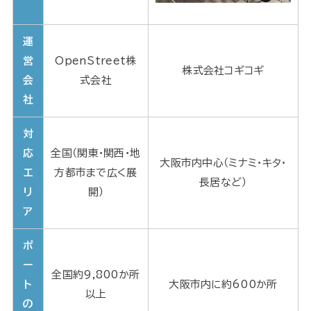
運
営
OpenStreet株
株式会社コギコギ
会
式会社
社
対
応
全国（関東・関西・地
大阪市内中心（ミナミ・キタ・
エ
方都市まで広く展
長居など）
リ
開）
ア
ポ
ー
全国約9,800か所
ト
大阪市内に約600か所
以上
の