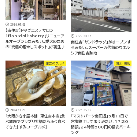
2026.04.02
【南住吉】ドッグエステサロン
2025.08.07
「flan・doll・sherry」リニューア
ルオープンしたみたい。愛犬のため
南住吉「サンドラッグ」がオープンす
の「究極の癒やしスポット」が誕生♪
るみたい。スーパー万代前のウエル
シア南住吉跡地
住吉のグルメ
開店・閉店
2024.11.23
2026.05.09
「大阪かき小屋本舗 東住吉本店」食
「マストパーク南田辺」5月11日で
べ放題でプリプリ牡蠣たらふく食べ
営業終了してまうみたい。17：30
てきた【すみつーグルメ】
閉鎖。24時間500円の格安パーキ
ング