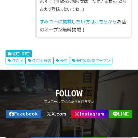
ます！
(無駄なお知らせは一切届きません。とり
あえず登録しといてね。)
すみつーに掲載したい方はこちらから
お店
のオープン無料掲載！
開店・閉店
住吉区
住吉区長居
長居
長居の新規オープン
FOLLOW