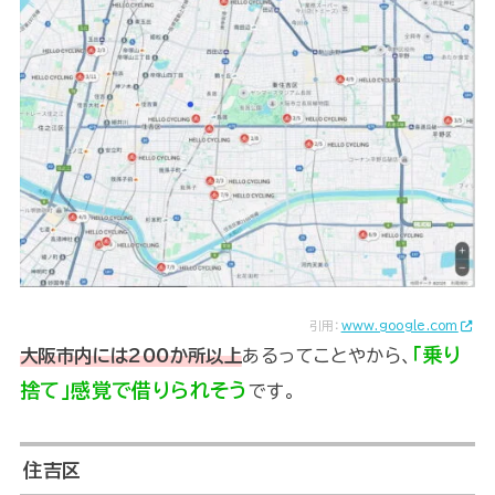
引用：
www.google.com
「乗り
大阪市内には200か所以上
あるってことやから、
捨て」感覚で借りられそう
です。
住吉区