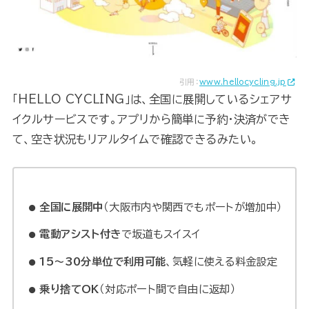
引用：
www.hellocycling.jp
「HELLO CYCLING」は、全国に展開しているシェアサ
イクルサービスです。アプリから簡単に予約・決済ができ
て、空き状況もリアルタイムで確認できるみたい。
全国に展開中
（大阪市内や関西でもポートが増加中）
電動アシスト付き
で坂道もスイスイ
15〜30分単位で利用可能
、気軽に使える料金設定
乗り捨てOK
（対応ポート間で自由に返却）