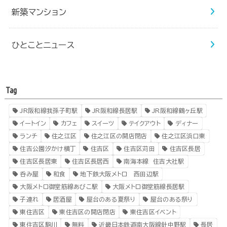
新築マンション
ひとことニュース
Tag
JR阪和線我孫子町駅
JR阪和線長居駅
JR阪和線鶴ヶ丘駅
イートイン
カフェ
スイーツ
テイクアウト
ディナー
ランチ
住之江区
住之江区の開店閉店
住之江区浜口東
住吉公園汐かけ横丁
住吉区
住吉区苅田
住吉区長居
住吉区長居東
住吉区長居西
南海本線 住吉大社駅
呑み屋
和食
地下鉄大阪メトロ 西田辺駅
大阪メトロ御堂筋線あびこ駅
大阪メトロ御堂筋線長居駅
子連れ
居酒屋
屋台のある夏祭り
屋台のある祭り
東住吉区
東住吉区の開店閉店
東住吉区イベント
東住吉区駒川
無料
近畿日本鉄道南大阪線針中野駅
長居