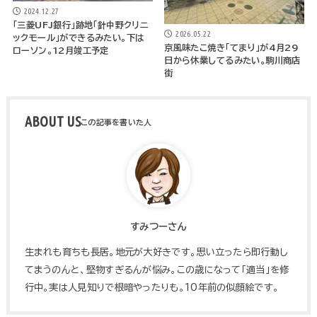
2024.12.27
「三菱UFJ銀行」跡地「針中野クリニ
2026.05.22
ックモール」ができるみたい。下は
京風味たこ焼き「てまり」が4月29
ローソン。12月竣工予定
日から休業してるみたい。駒川商店
街
ABOUT US
すみつーさん
生まれも育ちも長居。地元が大好きです。思い立ったら即行動し
てまうのんと、堅物すぎるんが悩み。この歳になって「適当」を修
行中。実は人見知りで根暗やったりも。10年前の似顔絵です。