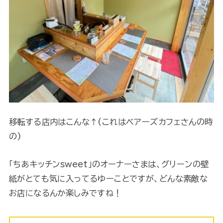
移転する店内はこんな↑(これはベアーズカフェさんの時
の)
「ちあキッチンsweet」のオーナーさまは、グリーンの壁
紙がとても気に入ってるゆーことですが、どんな素敵な
お店になるんか楽しみですね！