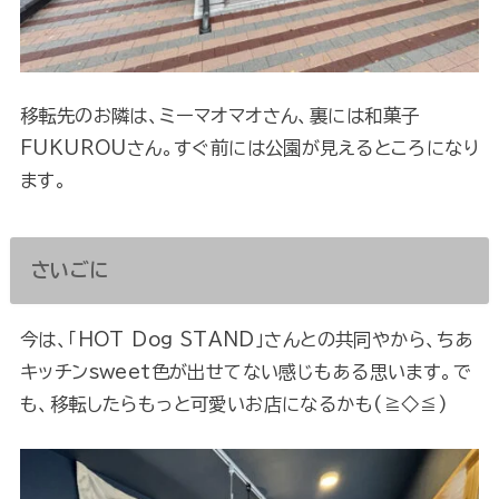
移転先のお隣は、ミーマオマオさん、裏には和菓子
FUKUROUさん。すぐ前には公園が見えるところになり
ます。
さいごに
今は、「HOT Dog STAND」さんとの共同やから、ちあ
キッチンsweet色が出せてない感じもある思います。で
も、移転したらもっと可愛いお店になるかも(≧◇≦)