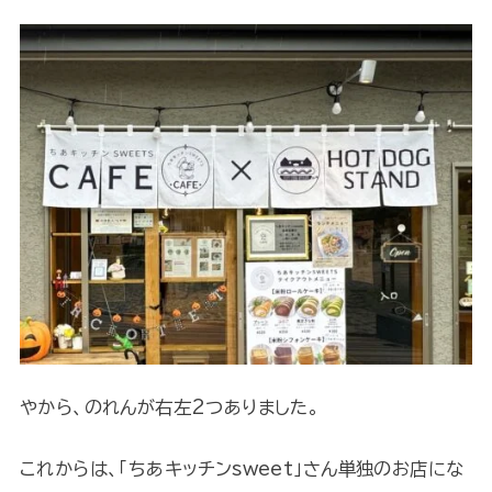
やから、のれんが右左2つありました。
これからは、「ちあキッチンsweet」さん単独のお店にな