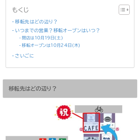
もくじ
移転先はどの辺り？
いつまでの営業？移転オープンはいつ？
閉店は10月19日(土)
移転オープンは10月24日(木)
さいごに
移転先はどの辺り？