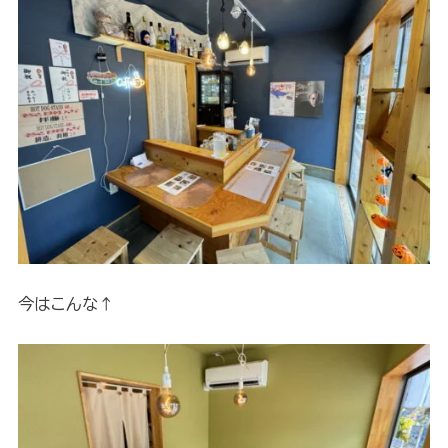
今はこんな↑