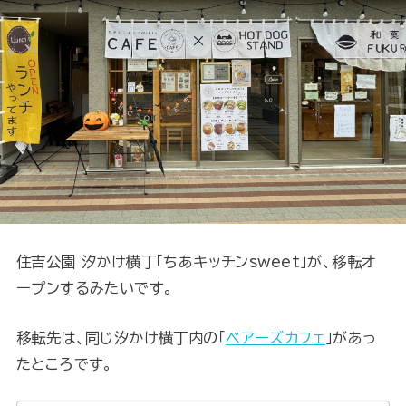
住吉公園 汐かけ横丁「ちあキッチンsweet」が、移転オ
ープンするみたいです。
移転先は、同じ汐かけ横丁内の「
ベアーズカフェ
」があっ
たところです。