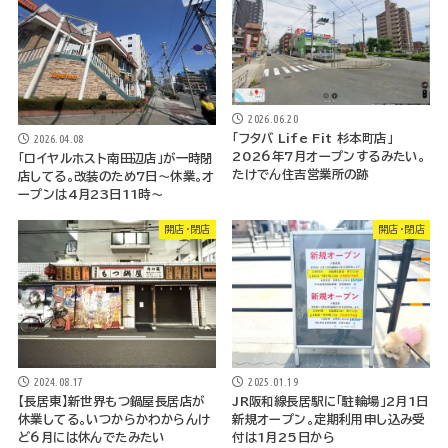
2026.06.20
「フタバ Life Fit 杉本町店」
2026.04.08
2026年7月オープンするみたい。
「ロイヤルホスト南田辺店」が一時閉
たけでん住吉営業所の跡
店してる。改装のため7日～休業。オ
ープンは4月23日11時～
開店・閉店
開店・閉店
2024.08.17
2025.01.19
【長居東】新世界もつ鍋屋長居店が
JR阪和線長居駅に「駐輪場」2月1日
休業してる。いつからかわからんけ
新規オープン。定期利用申し込み受
ど6月には休んでたみたい
付は1月25日から