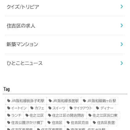
クイズ/トリビア
住吉区の求人
新築マンション
ひとことニュース
Tag
JR阪和線我孫子町駅
JR阪和線長居駅
JR阪和線鶴ヶ丘駅
イートイン
カフェ
スイーツ
テイクアウト
ディナー
ランチ
住之江区
住之江区の開店閉店
住之江区浜口東
住吉公園汐かけ横丁
住吉区
住吉区苅田
住吉区長居
住吉区長居東
住吉区長居西
南海本線 住吉大社駅