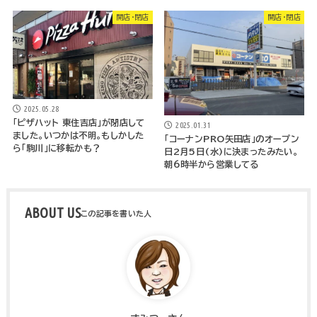
開店・閉店
開店・閉店
2025.05.28
「ピザハット 東住吉店」が閉店して
2025.01.31
ました。いつかは不明。もしかした
「コーナンPRO矢田店」のオープン
ら「駒川」に移転かも？
日2月5日(水)に決まったみたい。
朝6時半から営業してる
ABOUT US