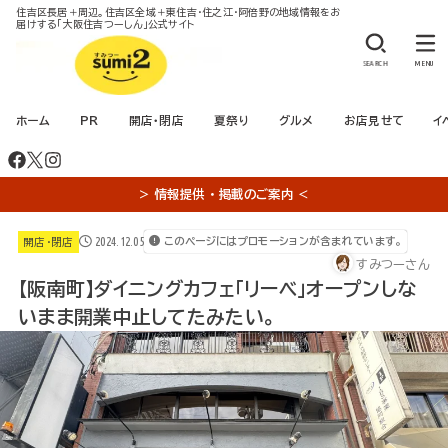
住吉区長居＋周辺。住吉区全域＋東住吉・住之江・阿倍野の地域情報をお
届けする「大阪住吉つーしん」公式サイト
SEARCH
MENU
ホーム
PR
開店・閉店
夏祭り
グルメ
お店見せて
イ
＞ 情報提供 ・ 掲載のご案内 ＜
2024.12.05
このページにはプロモーションが含まれています。
開店・閉店
すみつーさん
【阪南町】ダイニングカフェ「リーベ」オープンしな
いまま開業中止してたみたい。