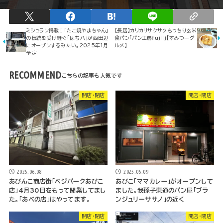
ミシュラン掲載！「たこ焼やまちゃん」
【長居】カリカリサクサクもっちり玄米
の伝統を受け継ぐ「はち八」が西田辺
食パン「パン工房ｆｕｊｉｉ」【すみつーグ
にオープンするみたい。2025年1月
ルメ】
予定
RECOMMEND
開店・閉店
開店・閉店
2025.06.08
2025.05.09
あびんこ商店街「ベジパークあびこ
あびこ「ママカレー」がオープンして
店」4月30日をもって閉業してまし
ました。我孫子東通のパン屋「ブラ
た。「あべの店」はやってます。
ンジュリーササノ」の近く
開店・閉店
開店・閉店