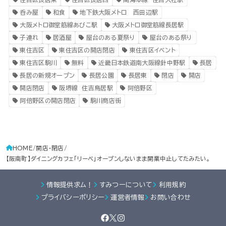
呑み屋
和食
地下鉄大阪メトロ 西田辺駅
大阪メトロ御堂筋線あびこ駅
大阪メトロ御堂筋線長居駅
子連れ
居酒屋
屋台のある夏祭り
屋台のある祭り
東住吉区
東住吉区の開店閉店
東住吉区イベント
東住吉区駒川
無料
近畿日本鉄道南大阪線針中野駅
長居
長居の新規オープン
長居公園
長居東
閉店
開店
開店閉店
阪堺線 住吉鳥居駅
阿倍野区
阿倍野区の開店閉店
駒川商店街
HOME
開店・閉店
【阪南町】ダイニングカフェ「リーベ」オープンしないまま開業中止してたみたい。
情報提供求ム！
すみつーについて
利用規約
プライバシーポリシー
運営者情報
お問い合わせ