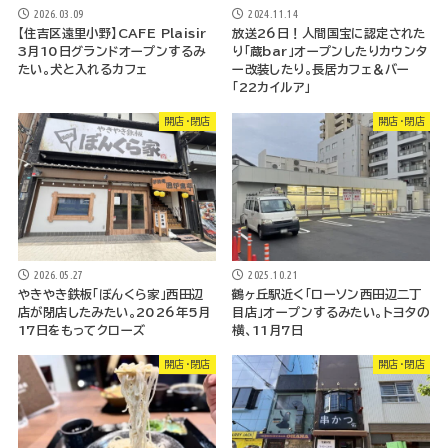
2026.03.09
2024.11.14
【住吉区遠里小野】CAFE Plaisir
放送26日！人間国宝に認定された
3月10日グランドオープンするみ
り「蔵bar」オープンしたりカウンタ
たい。犬と入れるカフェ
ー改装したり。長居カフェ＆バー
「22カイルア」
開店・閉店
開店・閉店
2026.05.27
2025.10.21
やきやき鉄板「ぼんくら家」西田辺
鶴ヶ丘駅近く「ローソン西田辺二丁
店が閉店したみたい。2026年5月
目店」オープンするみたい。トヨタの
17日をもってクローズ
横、11月7日
開店・閉店
開店・閉店