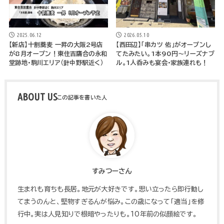
2025.06.12
2026.05.10
【新店】十割蕎麦 一昇の大阪2号店
【西田辺】「串カツ 佑」がオープンし
が8月オープン！東住吉鷹合の永和
てたみたい。1本90円～リーズナブ
堂跡地・駒川エリア（針中野駅近く）
ル。1人呑みも宴会・家族連れも！
ABOUT US
すみつーさん
生まれも育ちも長居。地元が大好きです。思い立ったら即行動し
てまうのんと、堅物すぎるんが悩み。この歳になって「適当」を修
行中。実は人見知りで根暗やったりも。10年前の似顔絵です。