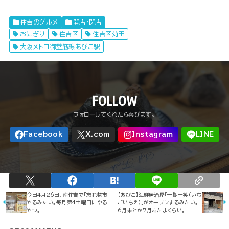
住吉のグルメ
開店・閉店
おにぎり
住吉区
住吉区苅田
大阪メトロ御堂筋線あびこ駅
FOLLOW
今日4月26日、南住吉で「忘れ物市」
【あびこ】海鮮居酒屋「一期一笑(いち
やるみたい。毎月第4土曜日にやる
ごいちえ)」がオープンするみたい。
やつ。
6月末とか7月あたまくらい。