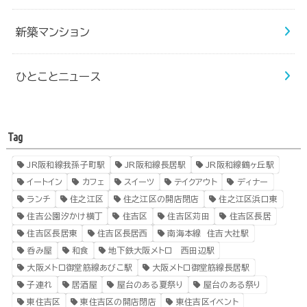
新築マンション
ひとことニュース
Tag
JR阪和線我孫子町駅
JR阪和線長居駅
JR阪和線鶴ヶ丘駅
イートイン
カフェ
スイーツ
テイクアウト
ディナー
ランチ
住之江区
住之江区の開店閉店
住之江区浜口東
住吉公園汐かけ横丁
住吉区
住吉区苅田
住吉区長居
住吉区長居東
住吉区長居西
南海本線 住吉大社駅
呑み屋
和食
地下鉄大阪メトロ 西田辺駅
大阪メトロ御堂筋線あびこ駅
大阪メトロ御堂筋線長居駅
子連れ
居酒屋
屋台のある夏祭り
屋台のある祭り
東住吉区
東住吉区の開店閉店
東住吉区イベント