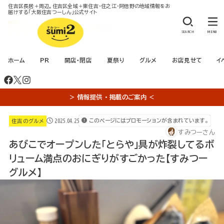
住吉区長居＋周辺。住吉区全域＋東住吉・住之江・阿倍野の地域情報をお
届けする「大阪住吉つーしん」公式サイト
SEARCH
MENU
ホーム
PR
開店・閉店
夏祭り
グルメ
お店見せて
イ
＞ 情報提供 ・ 掲載のご案内 ＜
2025.04.25
このページにはプロモーションが含まれています。
住吉のグルメ
すみつーさん
あびこでオープンした「とらや」具が炸裂してるボ
リューム満点のおにぎりがすごかった【すみつー
グルメ】