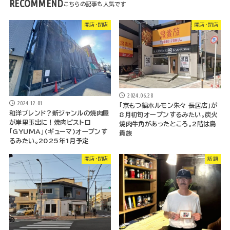
RECOMMEND
開店・閉店
開店・閉店
2024.06.28
2024.12.01
「京もつ鍋ホルモン朱々 長居店」が
和洋ブレンド？新ジャンルの焼肉屋
8月初旬オープンするみたい。炭火
が岸里玉出に！焼肉ビストロ
焼肉牛角があったところ。2階は鳥
「GYUMA」(ギューマ)オープンす
貴族
るみたい。2025年1月予定
開店・閉店
話題