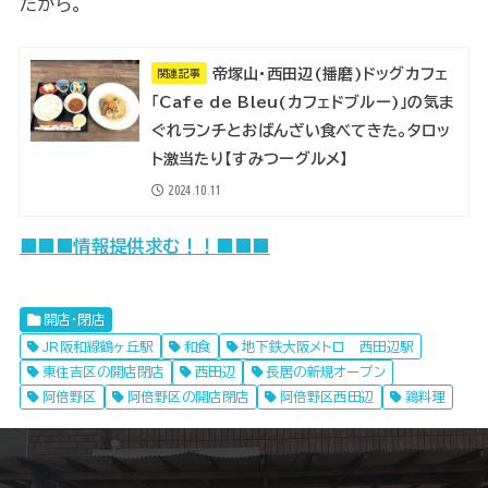
たから。
帝塚山・西田辺(播磨)ドッグカフェ
関連記事
「Cafe de Bleu(カフェドブルー)」の気ま
ぐれランチとおばんざい食べてきた。タロッ
ト激当たり【すみつーグルメ】
2024.10.11
■■■情報提供求む！！■■■
開店・閉店
JR阪和線鶴ヶ丘駅
和食
地下鉄大阪メトロ 西田辺駅
東住吉区の開店閉店
西田辺
長居の新規オープン
阿倍野区
阿倍野区の開店閉店
阿倍野区西田辺
鶏料理