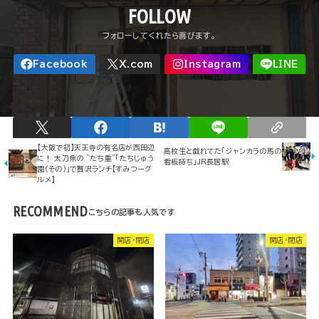
FOLLOW
【大阪で初】天王寺の有名店が西田辺
高校生と戯れてた「ジャンカラの馬の
に！ 太刀魚の "たち重"「たちじゅう
看板持ち」JR長居駅
園(その)」で贅沢ランチ【すみつーグ
ルメ】
RECOMMEND
開店・閉店
開店・閉店