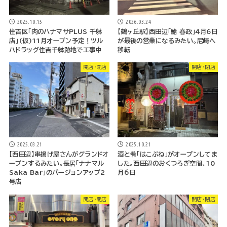
2025.10.15
2026.03.24
住吉区「肉のハナマサPLUS 千躰
【鶴ヶ丘駅】西田辺「鮨 春政」４月６日
店」(仮)11月オープン予定！ツル
が最後の営業になるみたい。尼崎へ
ハドラッグ住吉千躰跡地で工事中
移転
開店・閉店
開店・閉店
2025.03.21
2025.10.21
【西田辺】串揚げ屋さんがグランドオ
酒と肴「はこぶね」がオープンしてま
ープンするみたい。長居「ナナマル
した。西田辺のおくつろぎ空間、10
Saka Bar」のバージョンアップ2
月6日
号店
開店・閉店
開店・閉店