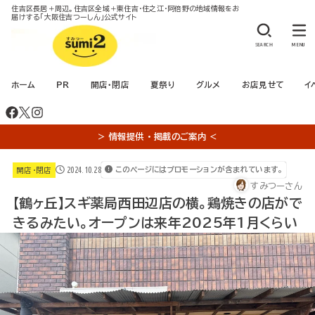
住吉区長居＋周辺。住吉区全域＋東住吉・住之江・阿倍野の地域情報をお
届けする「大阪住吉つーしん」公式サイト
SEARCH
MENU
ホーム
PR
開店・閉店
夏祭り
グルメ
お店見せて
イ
＞ 情報提供 ・ 掲載のご案内 ＜
2024.10.28
このページにはプロモーションが含まれています。
開店・閉店
すみつーさん
【鶴ヶ丘】スギ薬局西田辺店の横。鶏焼きの店がで
きるみたい。オープンは来年2025年1月くらい