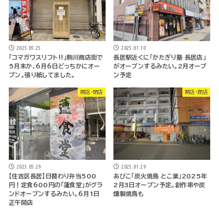
2025.05.25
2025.01.10
「コマガワスリフト‼」駒川商店街で
長居駅近くに「かたぎり塾 長居店」
5月末か、6月6日どっちかにオー
がオープンするみたい。2月オープ
プン。張り紙してました。
ン予定
開店・閉店
開店・閉店
2025.05.29
2025.01.29
【住吉区長居】日替わり弁当500
あびこ「炭火焼鳥 とこ葉」2025年
円！定食600円の「蓮食堂」がグラ
2月3日オープン予定。創作串や炭
ンドオープンするみたい。6月1日
燻製焼鳥も
正午開店