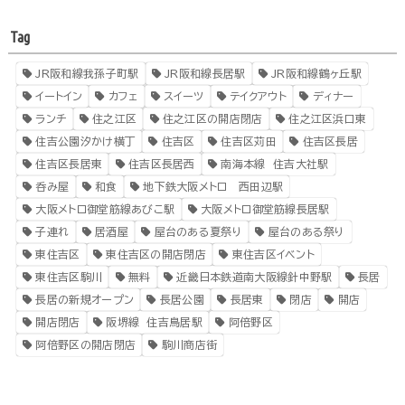
Tag
JR阪和線我孫子町駅
JR阪和線長居駅
JR阪和線鶴ヶ丘駅
イートイン
カフェ
スイーツ
テイクアウト
ディナー
ランチ
住之江区
住之江区の開店閉店
住之江区浜口東
住吉公園汐かけ横丁
住吉区
住吉区苅田
住吉区長居
住吉区長居東
住吉区長居西
南海本線 住吉大社駅
呑み屋
和食
地下鉄大阪メトロ 西田辺駅
大阪メトロ御堂筋線あびこ駅
大阪メトロ御堂筋線長居駅
子連れ
居酒屋
屋台のある夏祭り
屋台のある祭り
東住吉区
東住吉区の開店閉店
東住吉区イベント
東住吉区駒川
無料
近畿日本鉄道南大阪線針中野駅
長居
長居の新規オープン
長居公園
長居東
閉店
開店
開店閉店
阪堺線 住吉鳥居駅
阿倍野区
阿倍野区の開店閉店
駒川商店街