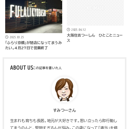
2025.06.12
大阪住吉つーしん ひとことニュー
2025.03.25
ス
「ふらり京橋」が閉店になってまうみ
たい。4月27日で営業終了
ABOUT US
すみつーさん
生まれも育ちも長居。地元が大好きです。思い立ったら即行動し
てまうのんと、堅物すぎるんが悩み。この歳になって「適当」を修