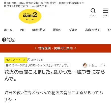
住吉区長居＋周辺。住吉区全域＋東住吉・住之江・阿倍野の地域情報をお
届けする「大阪住吉つーしん」公式サイト
SEARCH
MENU
ホーム
PR
開店・閉店
夏祭り
グルメ
お店見せて
イ
＞ 情報提供 ・ 掲載のご案内 ＜
2025.06.01
ひとことニュース
すみつーさん
このページにはプロモーションが含まれています。
花火の音聞こえました。良かった…嘘つきになら
んで。
昨日の夜、住吉区らへんで花火の音聞こえるかもってハ
ナシ…