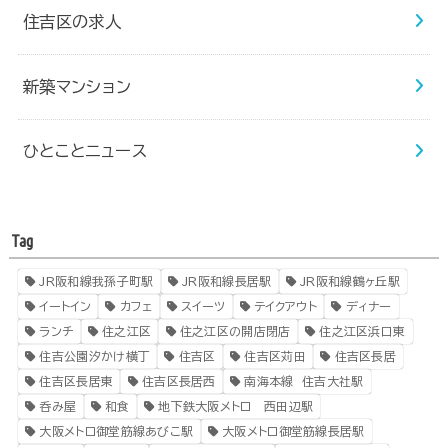
住吉区の求人
新築マンション
ひとことニュース
Tag
JR阪和線我孫子町駅
JR阪和線長居駅
JR阪和線鶴ヶ丘駅
イートイン
カフェ
スイーツ
テイクアウト
ディナー
ランチ
住之江区
住之江区の開店閉店
住之江区浜口東
住吉公園汐かけ横丁
住吉区
住吉区苅田
住吉区長居
住吉区長居東
住吉区長居西
南海本線 住吉大社駅
呑み屋
和食
地下鉄大阪メトロ 西田辺駅
大阪メトロ御堂筋線あびこ駅
大阪メトロ御堂筋線長居駅