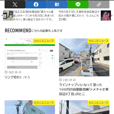
【住之江区】粉浜商店街「真ちゃん食
今日5月31日、大阪市住吉区周辺で
堂」のオープンが6月3日に決まった
花火の音が聞こえたら…たぶんこれ
みたい。張り紙出てるみたいです。
【万博】
RECOMMEND
ひとことニュース
ひとことニュース
2025.05.29
リンク切れ( ;∀;)
2025.05.02
ラインナップいいなって思った
100円の自動販売機「トメチャオ東
田辺3丁目」のとこ
ひとことニュース
ひとことニュース