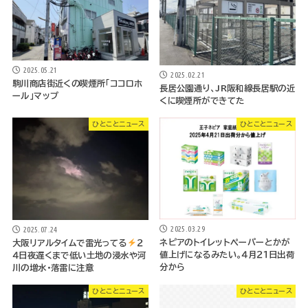
2025.05.21
2025.02.21
駒川商店街近くの喫煙所「ココロホ
長居公園通り、JR阪和線長居駅の近
ール」マップ
くに喫煙所ができてた
ひとことニュース
ひとことニュース
2025.03.29
2025.07.24
ネピアのトイレットペーパーとかが
大阪リアルタイムで雷光ってる
２
値上げになるみたい。４月２１日出荷
４日夜遅くまで低い土地の浸水や河
分から
川の増水・落雷に注意
ひとことニュース
ひとことニュース