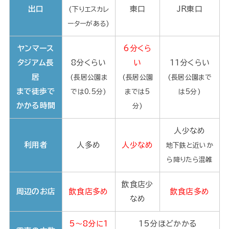
出口
東口
JR東口
(下りエスカレ
ーターがある)
ヤンマース
6分くら
タジアム長
8分くらい
い
11分くらい
居
(長居公園ま
(長居公園
(長居公園まで
まで徒歩で
では0.5分)
までは5
は5分)
かかる時間
分)
人少なめ
利用者
人多め
人少なめ
地下鉄と近いか
ら降りたら混雑
飲食店少
周辺のお店
飲食店多め
飲食店多め
なめ
5～8分に1
15分ほどかかる