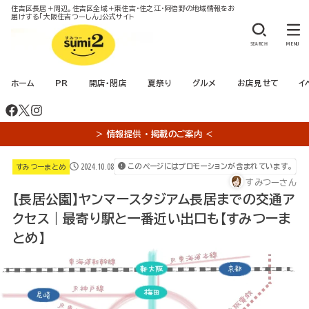
住吉区長居＋周辺。住吉区全域＋東住吉・住之江・阿倍野の地域情報をお
届けする「大阪住吉つーしん」公式サイト
SEARCH
MENU
ホーム
PR
開店・閉店
夏祭り
グルメ
お店見せて
イ
＞ 情報提供 ・ 掲載のご案内 ＜
2024.10.08
このページにはプロモーションが含まれています。
すみつーまとめ
すみつーさん
【長居公園】ヤンマースタジアム長居までの交通ア
クセス｜最寄り駅と一番近い出口も【すみつーま
とめ】