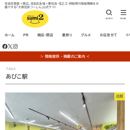
住吉区長居＋周辺。住吉区全域＋東住吉・住之江・阿倍野の地域情報をお
届けする「大阪住吉つーしん」公式サイト
SEARCH
MENU
ホーム
PR
開店・閉店
夏祭り
グルメ
お店見せて
イ
＞ 情報提供 ・ 掲載のご案内 ＜
あびこ駅
話題