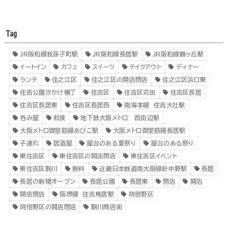
Tag
JR阪和線我孫子町駅
JR阪和線長居駅
JR阪和線鶴ヶ丘駅
イートイン
カフェ
スイーツ
テイクアウト
ディナー
ランチ
住之江区
住之江区の開店閉店
住之江区浜口東
住吉公園汐かけ横丁
住吉区
住吉区苅田
住吉区長居
住吉区長居東
住吉区長居西
南海本線 住吉大社駅
呑み屋
和食
地下鉄大阪メトロ 西田辺駅
大阪メトロ御堂筋線あびこ駅
大阪メトロ御堂筋線長居駅
子連れ
居酒屋
屋台のある夏祭り
屋台のある祭り
東住吉区
東住吉区の開店閉店
東住吉区イベント
東住吉区駒川
無料
近畿日本鉄道南大阪線針中野駅
長居
長居の新規オープン
長居公園
長居東
閉店
開店
開店閉店
阪堺線 住吉鳥居駅
阿倍野区
阿倍野区の開店閉店
駒川商店街