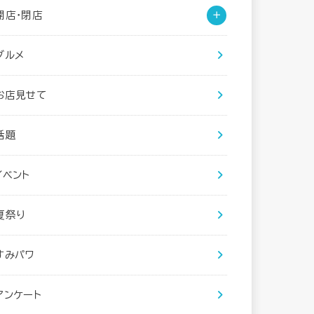
開店・閉店
グルメ
お店見せて
話題
イベント
夏祭り
すみパワ
アンケート