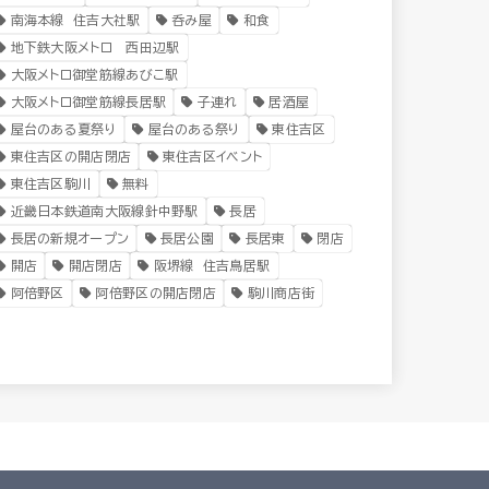
南海本線 住吉大社駅
呑み屋
和食
地下鉄大阪メトロ 西田辺駅
大阪メトロ御堂筋線あびこ駅
大阪メトロ御堂筋線長居駅
子連れ
居酒屋
屋台のある夏祭り
屋台のある祭り
東住吉区
東住吉区の開店閉店
東住吉区イベント
東住吉区駒川
無料
近畿日本鉄道南大阪線針中野駅
長居
長居の新規オープン
長居公園
長居東
閉店
開店
開店閉店
阪堺線 住吉鳥居駅
阿倍野区
阿倍野区の開店閉店
駒川商店街