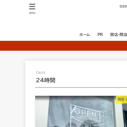
住吉
MENU
ホーム
PR
開店・閉
開店
閉店
24時間
開店