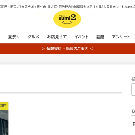
区長居＋周辺。住吉区全域＋東住吉・住之江・阿倍野の地域情報をお届けする「大阪住吉つーしん」公式
店
夏祭り
グルメ
お店見せて
イベント
話題
アンケート
＞ 情報提供 ・ 掲載のご案内 ＜
・閉店
C