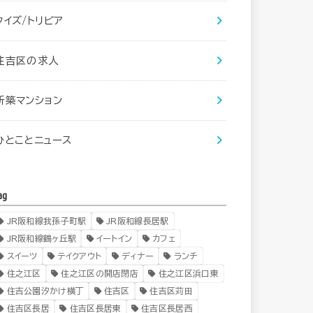
クイズ/トリビア
住吉区の求人
新築マンション
ひとことニュース
ag
JR阪和線我孫子町駅
JR阪和線長居駅
JR阪和線鶴ヶ丘駅
イートイン
カフェ
スイーツ
テイクアウト
ディナー
ランチ
住之江区
住之江区の開店閉店
住之江区浜口東
住吉公園汐かけ横丁
住吉区
住吉区苅田
住吉区長居
住吉区長居東
住吉区長居西