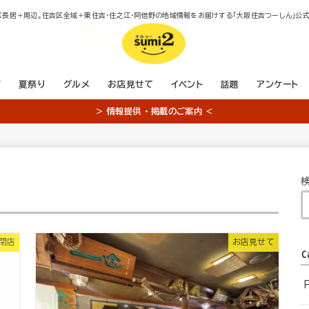
区長居＋周辺。住吉区全域＋東住吉・住之江・阿倍野の地域情報をお届けする「大阪住吉つーしん」公式
店
夏祭り
グルメ
お店見せて
イベント
話題
アンケート
＞ 情報提供 ・ 掲載のご案内 ＜
・閉店
お店見せて
C