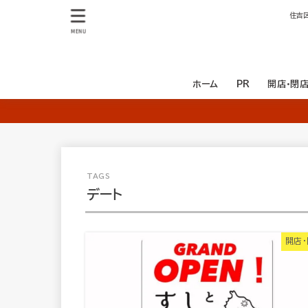
住吉
MENU
ホーム
PR
開店・閉
開店
閉店
デート
開店