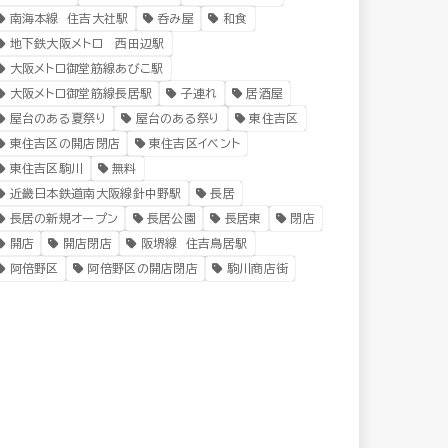
南海本線 住吉大社駅
呑み屋
和食
地下鉄大阪メトロ 西田辺駅
大阪メトロ御堂筋線あびこ駅
大阪メトロ御堂筋線長居駅
子連れ
居酒屋
屋台のある夏祭り
屋台のある祭り
東住吉区
東住吉区の開店閉店
東住吉区イベント
東住吉区駒川
無料
近畿日本鉄道南大阪線針中野駅
長居
長居の新規オープン
長居公園
長居東
閉店
開店
開店閉店
阪堺線 住吉鳥居駅
阿倍野区
阿倍野区の開店閉店
駒川商店街