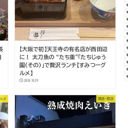
長
【大阪で初】天王寺の有名店が西田辺
日
に！ 太刀魚の “たち重”「たちじゅう
園(その)」で贅沢ランチ【すみつーグ
ルメ】
2024.10.29
ルメ
開店・閉店