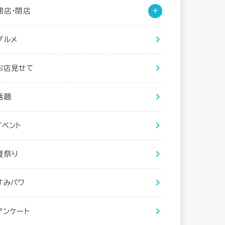
開店・閉店
グルメ
お店見せて
話題
イベント
夏祭り
すみパワ
アンケート