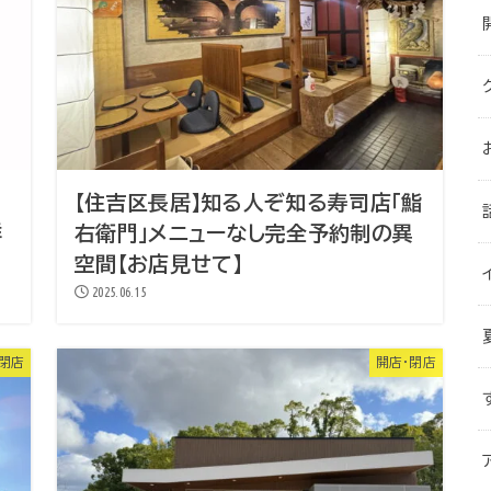
【住吉区長居】知る人ぞ知る寿司店「鮨
鮮
右衛門」メニューなし完全予約制の異
空間【お店見せて】
2025.06.15
・閉店
開店・閉店