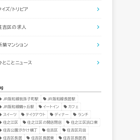
クイズ/トリビア
住吉区の求人
新築マンション
ひとことニュース
ag
JR阪和線我孫子町駅
JR阪和線長居駅
JR阪和線鶴ヶ丘駅
イートイン
カフェ
スイーツ
テイクアウト
ディナー
ランチ
住之江区
住之江区の開店閉店
住之江区浜口東
住吉公園汐かけ横丁
住吉区
住吉区苅田
住吉区長居
住吉区長居東
住吉区長居西