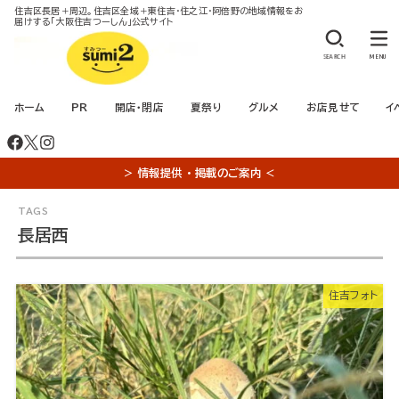
住吉区長居＋周辺。住吉区全域＋東住吉・住之江・阿倍野の地域情報をお
届けする「大阪住吉つーしん」公式サイト
SEARCH
MENU
ホーム
PR
開店・閉店
夏祭り
グルメ
お店見せて
イ
＞ 情報提供 ・ 掲載のご案内 ＜
長居西
住吉フォト