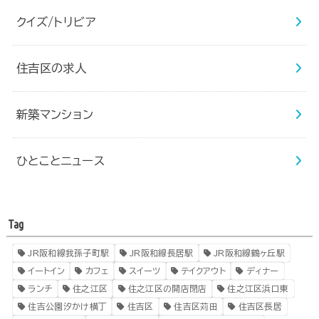
クイズ/トリビア
住吉区の求人
新築マンション
ひとことニュース
Tag
JR阪和線我孫子町駅
JR阪和線長居駅
JR阪和線鶴ヶ丘駅
イートイン
カフェ
スイーツ
テイクアウト
ディナー
ランチ
住之江区
住之江区の開店閉店
住之江区浜口東
住吉公園汐かけ横丁
住吉区
住吉区苅田
住吉区長居