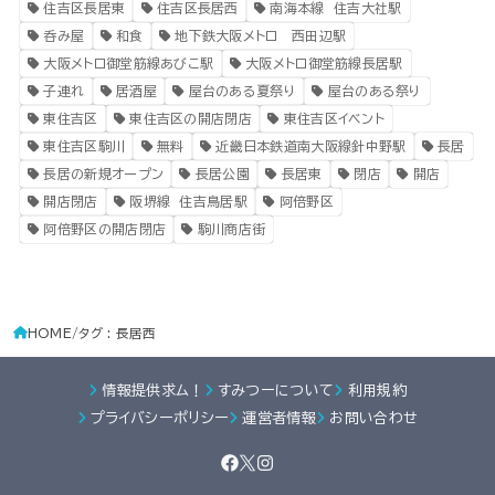
住吉区長居東
住吉区長居西
南海本線 住吉大社駅
呑み屋
和食
地下鉄大阪メトロ 西田辺駅
大阪メトロ御堂筋線あびこ駅
大阪メトロ御堂筋線長居駅
子連れ
居酒屋
屋台のある夏祭り
屋台のある祭り
東住吉区
東住吉区の開店閉店
東住吉区イベント
東住吉区駒川
無料
近畿日本鉄道南大阪線針中野駅
長居
長居の新規オープン
長居公園
長居東
閉店
開店
開店閉店
阪堺線 住吉鳥居駅
阿倍野区
阿倍野区の開店閉店
駒川商店街
HOME
タグ : 長居西
情報提供求ム！
すみつーについて
利用規約
プライバシーポリシー
運営者情報
お問い合わせ