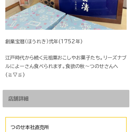
創業宝暦（ほうれき）弐年(1752年)
江戸時代から続く元祖粟おこしやお菓子たち。リーズナブ
ルによーさん食べられます。食欲の秋～つのせさんへ
(≧▽≦)
店舗詳細
つのせ本社直売所