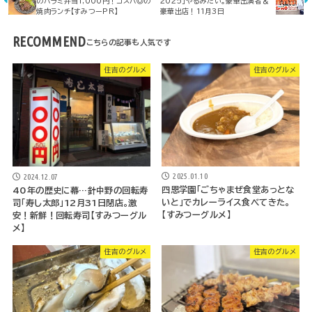
のハラミ弁当1,000円！コスパ◎の
2025」やるみたい。豪華出演者＆
焼肉ランチ【すみつーPR】
豪華出店！11月3日
RECOMMEND
住吉のグルメ
住吉のグルメ
2025.01.10
2024.12.07
四恩学園「ごちゃまぜ食堂あっとな
40年の歴史に幕…針中野の回転寿
いと」でカレーライス食べてきた。
司「寿し太郎」12月31日閉店。激
【すみつーグルメ】
安！新鮮！回転寿司【すみつーグル
メ】
住吉のグルメ
住吉のグルメ