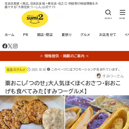
住吉区長居＋周辺。住吉区全域＋東住吉・住之江・阿倍野の地域情報をお
届けする「大阪住吉つーしん」公式サイト
SEARCH
MENU
ホーム
PR
開店・閉店
夏祭り
グルメ
お店見せて
イ
＞ 情報提供 ・ 掲載のご案内 ＜
2025.10.30
このページにはプロモーションが含まれています。
住吉のグルメ
すみつーさん
粟おこし「つのせ」大人気ほくほくおさつ・彩おこ
げも食べてみた【すみつーグルメ】