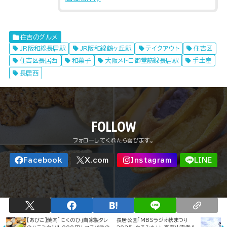
住吉のグルメ
JR阪和線長居駅
JR阪和線鶴ヶ丘駅
テイクアウト
住吉区
住吉区長居西
和菓子
大阪メトロ御堂筋線長居駅
手土産
長居西
FOLLOW
【あびこ】焼肉「にくのひ」自家製タレ
長居公園「MBSラジオ秋まつり