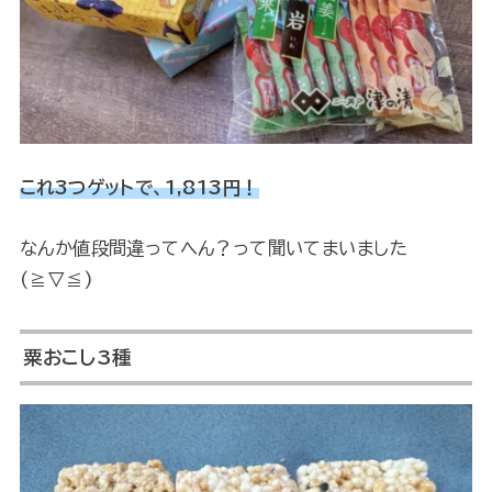
これ3つゲットで、1,813円！
なんか値段間違ってへん？って聞いてまいました
(≧▽≦)
粟おこし3種