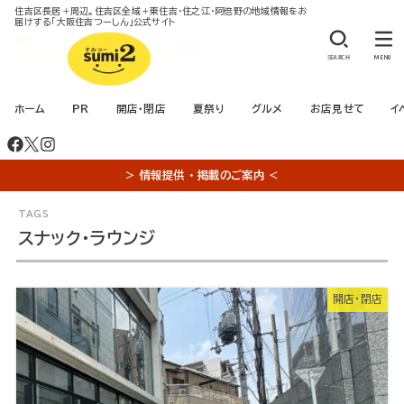
住吉区長居＋周辺。住吉区全域＋東住吉・住之江・阿倍野の地域情報をお
届けする「大阪住吉つーしん」公式サイト
SEARCH
MENU
ホーム
PR
開店・閉店
夏祭り
グルメ
お店見せて
イ
＞ 情報提供 ・ 掲載のご案内 ＜
スナック・ラウンジ
開店・閉店