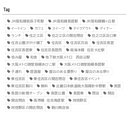
Tag
JR阪和線我孫子町駅
JR阪和線長居駅
JR阪和線鶴ヶ丘駅
イートイン
カフェ
スイーツ
テイクアウト
ディナー
ランチ
住之江区
住之江区の開店閉店
住之江区浜口東
住吉公園汐かけ横丁
住吉区
住吉区苅田
住吉区長居
住吉区長居東
住吉区長居西
南海本線 住吉大社駅
呑み屋
和食
地下鉄大阪メトロ 西田辺駅
大阪メトロ御堂筋線あびこ駅
大阪メトロ御堂筋線長居駅
子連れ
居酒屋
屋台のある夏祭り
屋台のある祭り
東住吉区
東住吉区の開店閉店
東住吉区イベント
東住吉区駒川
無料
近畿日本鉄道南大阪線針中野駅
長居
長居の新規オープン
長居公園
長居東
閉店
開店
開店閉店
阪堺線 住吉鳥居駅
阿倍野区
阿倍野区の開店閉店
駒川商店街