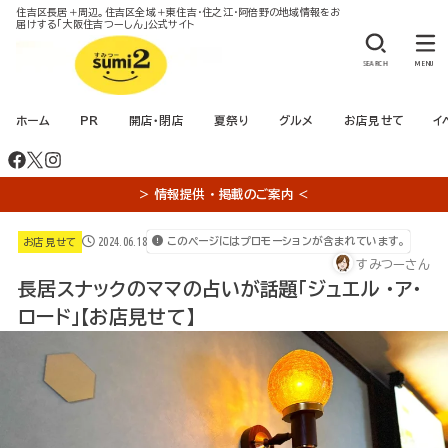
住吉区長居＋周辺。住吉区全域＋東住吉・住之江・阿倍野の地域情報をお
届けする「大阪住吉つーしん」公式サイト
SEARCH
MENU
ホーム
PR
開店・閉店
夏祭り
グルメ
お店見せて
イ
＞ 情報提供 ・ 掲載のご案内 ＜
2024.06.18
このページにはプロモーションが含まれています。
お店見せて
すみつーさん
長居スナックのママの占いが話題「ジュエル ・ア・
ロード」【お店見せて】