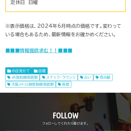
定休日 日曜
※表示価格は、2024年6月時点の価格です。変わって
いる場合もあるため、最新情報をお確かめください。
■■■情報提供求む！！■■■
お店見せて
話題
JR阪和線長居駅
スナック・ラウンジ
占い
呑み屋
大阪メトロ御堂筋線長居駅
長居
FOLLOW