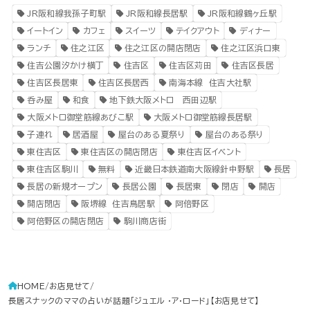
JR阪和線我孫子町駅
JR阪和線長居駅
JR阪和線鶴ヶ丘駅
イートイン
カフェ
スイーツ
テイクアウト
ディナー
ランチ
住之江区
住之江区の開店閉店
住之江区浜口東
住吉公園汐かけ横丁
住吉区
住吉区苅田
住吉区長居
住吉区長居東
住吉区長居西
南海本線 住吉大社駅
呑み屋
和食
地下鉄大阪メトロ 西田辺駅
大阪メトロ御堂筋線あびこ駅
大阪メトロ御堂筋線長居駅
子連れ
居酒屋
屋台のある夏祭り
屋台のある祭り
東住吉区
東住吉区の開店閉店
東住吉区イベント
東住吉区駒川
無料
近畿日本鉄道南大阪線針中野駅
長居
長居の新規オープン
長居公園
長居東
閉店
開店
開店閉店
阪堺線 住吉鳥居駅
阿倍野区
阿倍野区の開店閉店
駒川商店街
HOME
お店見せて
長居スナックのママの占いが話題「ジュエル ・ア・ロード」【お店見せて】