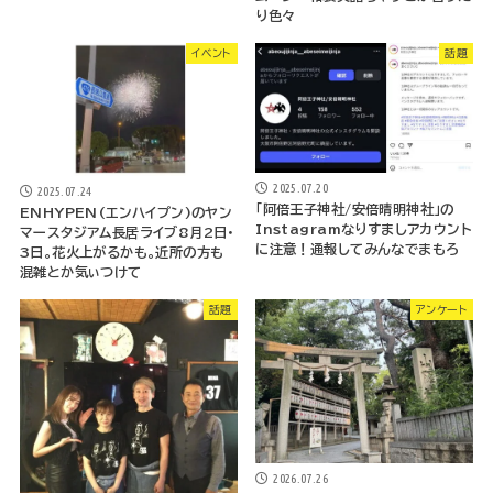
り色々
イベント
話題
2025.07.20
2025.07.24
「阿倍王子神社/安倍晴明神社」の
ENHYPEN(エンハイプン)のヤン
Instagramなりすましアカウント
マースタジアム長居ライブ8月2日・
に注意！通報してみんなでまもろ
3日。花火上がるかも。近所の方も
混雑とか気ぃつけて
話題
アンケート
2026.07.26