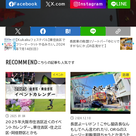
【Kukakuフェステバル】東住吉区で
長居東の南国リゾートバー「ゆとりで
フリーマーケットやるみたい。2024
すがなにか」【お店見せて】
年7月14日(日)
RECOMMEND
イベント
話題
2025.01.04
2024.12.10
2025年大阪市住吉区近くのイベ
長居よーいドン！こやし屋店長なん
ントカレンダー。東住吉区・住之江
もしてへん言われたり、ORGのス
区・阿倍野区とかも
ムージー和製英語ちゃうとか言うた