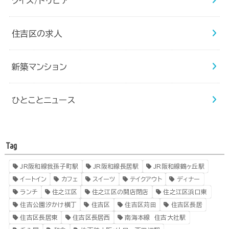
クイズ/トリビア
住吉区の求人
新築マンション
ひとことニュース
Tag
JR阪和線我孫子町駅
JR阪和線長居駅
JR阪和線鶴ヶ丘駅
イートイン
カフェ
スイーツ
テイクアウト
ディナー
ランチ
住之江区
住之江区の開店閉店
住之江区浜口東
住吉公園汐かけ横丁
住吉区
住吉区苅田
住吉区長居
住吉区長居東
住吉区長居西
南海本線 住吉大社駅