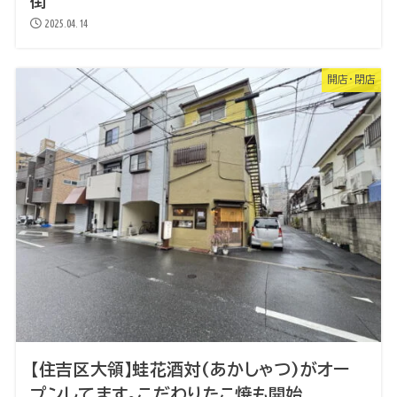
街
2025.04.14
開店・閉店
【住吉区大領】蛙花酒対(あかしゃつ)がオー
プンしてます。こだわりたこ焼も開始