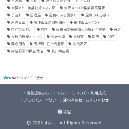
呑み屋
和食
地下鉄大阪メトロ 西田辺駅
大阪メトロ御堂筋線あびこ駅
大阪メトロ御堂筋線長居駅
子連れ
居酒屋
屋台のある夏祭り
屋台のある祭り
東住吉区
東住吉区の開店閉店
東住吉区イベント
東住吉区駒川
無料
近畿日本鉄道南大阪線針中野駅
長居
長居の新規オープン
長居公園
長居東
閉店
開店
開店閉店
阪堺線 住吉鳥居駅
阿倍野区
阿倍野区の開店閉店
駒川商店街
HOME
タグ : たこ焼き
情報提供求ム！
すみつーについて
利用規約
プライバシーポリシー
運営者情報
お問い合わせ
© 2026 すみつーAll Rights Reserved.