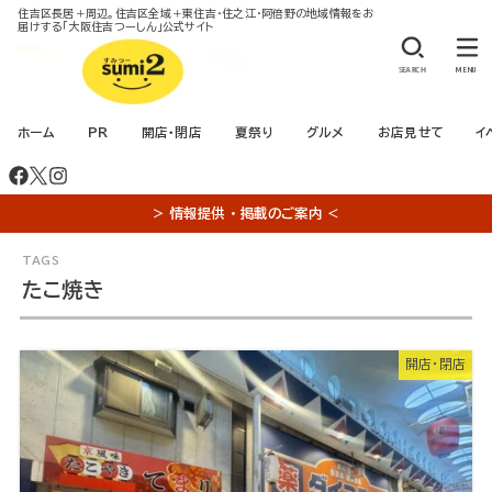
住吉区長居＋周辺。住吉区全域＋東住吉・住之江・阿倍野の地域情報をお
届けする「大阪住吉つーしん」公式サイト
SEARCH
MENU
ホーム
PR
開店・閉店
夏祭り
グルメ
お店見せて
イ
＞ 情報提供 ・ 掲載のご案内 ＜
たこ焼き
開店・閉店