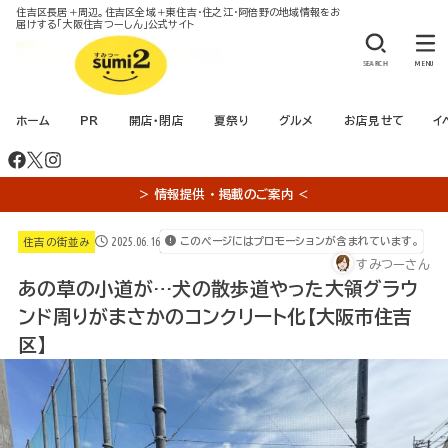
住吉区長居＋周辺。住吉区全域＋東住吉・住之江・阿倍野の地域情報をお
届けする「大阪住吉つーしん」公式サイト
SEARCH
MENU
ホーム
PR
開店・閉店
夏祭り
グルメ
お店見せて
イ
＞ 情報提供 ・ 掲載のご案内 ＜
2025.06.16
このページにはプロモーションが含まれています。
住吉の街並み
すみつーさん
あの草の小道が…犬の散歩道やった大領グラウ
ンド周りがまさかのコンクリート化【大阪市住吉
区】