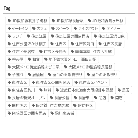
Tag
JR阪和線我孫子町駅
JR阪和線長居駅
JR阪和線鶴ヶ丘駅
イートイン
カフェ
スイーツ
テイクアウト
ディナー
ランチ
住之江区
住之江区の開店閉店
住之江区浜口東
住吉公園汐かけ横丁
住吉区
住吉区苅田
住吉区長居
住吉区長居東
住吉区長居西
南海本線 住吉大社駅
呑み屋
和食
地下鉄大阪メトロ 西田辺駅
大阪メトロ御堂筋線あびこ駅
大阪メトロ御堂筋線長居駅
子連れ
居酒屋
屋台のある夏祭り
屋台のある祭り
東住吉区
東住吉区の開店閉店
東住吉区イベント
東住吉区駒川
無料
近畿日本鉄道南大阪線針中野駅
長居
長居の新規オープン
長居公園
長居東
閉店
開店
開店閉店
阪堺線 住吉鳥居駅
阿倍野区
阿倍野区の開店閉店
駒川商店街