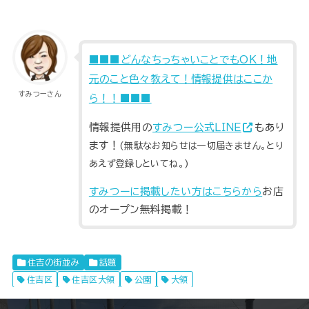
■■■どんなちっちゃいことでもOK！地
元のこと色々教えて！情報提供はここか
すみつーさん
ら！！■■■
情報提供用の
すみつー公式ＬＩＮＥ
もあり
ます！
(無駄なお知らせは一切届きません。とり
あえず登録しといてね。)
すみつーに掲載したい方はこちらから
お店
のオープン無料掲載！
住吉の街並み
話題
住吉区
住吉区大領
公園
大領