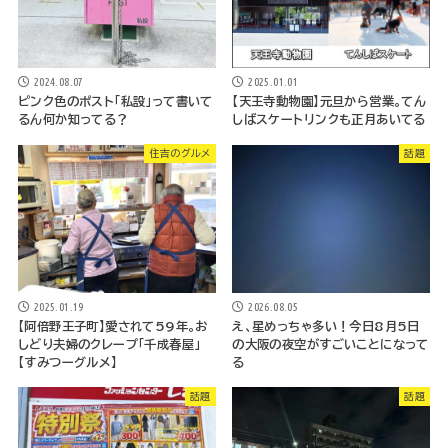
2024.08.07
2025.01.01
ピンク色のポスト「私設」って書いて
【天王寺動物園】元旦から営業。てん
るん何か知ってる？
しばスケートリンクも正月あいてる
住吉のグルメ
話題
2026.08.05
2025.01.19
え、星めっちゃ多い！今日8月5日
【阿倍野王子町】愛されて59年。お
の大阪の夜空がすごいことになって
しどり夫婦のクレープ「千成春屋」
る
【すみつーグルメ】
話題
話題