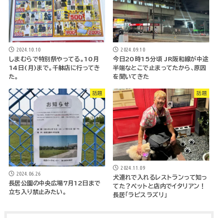
2024.10.10
2024.09.10
しまむらで特別祭やってる。10月
今日20時15分頃 JR阪和線が中途
14日(月)まで。千躰店に行ってき
半端なとこで止まってたから、原因
た。
を聞いてきた
話題
話題
2024.11.09
2024.06.26
犬連れで入れるレストランって知っ
長居公園の中央広場7月12日まで
てた？ペットと店内でイタリアン！
立ち入り禁止みたい。
長居「ラピスラズリ」