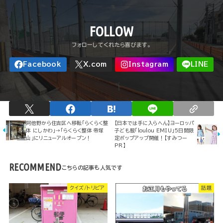
FOLLOW
阿倍野から住吉区へ移転「らくらく整
【日本では手に入らへん】ヨーロッパ
体 にしかわ」→「らくらく整体 帝塚
子ども服「loulou EMIU」5日間限
山」にリニューアルオープン！
定ポップアップ開催！【すみつー
PR】
RECOMMEND
クイズ/トリビア
話題