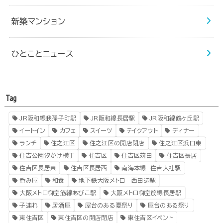
新築マンション
ひとことニュース
Tag
JR阪和線我孫子町駅
JR阪和線長居駅
JR阪和線鶴ヶ丘駅
イートイン
カフェ
スイーツ
テイクアウト
ディナー
ランチ
住之江区
住之江区の開店閉店
住之江区浜口東
住吉公園汐かけ横丁
住吉区
住吉区苅田
住吉区長居
住吉区長居東
住吉区長居西
南海本線 住吉大社駅
呑み屋
和食
地下鉄大阪メトロ 西田辺駅
大阪メトロ御堂筋線あびこ駅
大阪メトロ御堂筋線長居駅
子連れ
居酒屋
屋台のある夏祭り
屋台のある祭り
東住吉区
東住吉区の開店閉店
東住吉区イベント