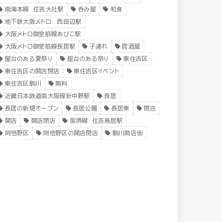
南海本線 住吉大社駅
呑み屋
和食
地下鉄大阪メトロ 西田辺駅
大阪メトロ御堂筋線あびこ駅
大阪メトロ御堂筋線長居駅
子連れ
居酒屋
屋台のある夏祭り
屋台のある祭り
東住吉区
東住吉区の開店閉店
東住吉区イベント
東住吉区駒川
無料
近畿日本鉄道南大阪線針中野駅
長居
長居の新規オープン
長居公園
長居東
閉店
開店
開店閉店
阪堺線 住吉鳥居駅
阿倍野区
阿倍野区の開店閉店
駒川商店街