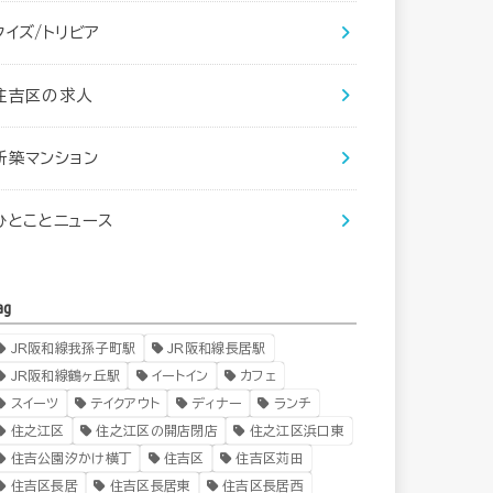
クイズ/トリビア
住吉区の求人
新築マンション
ひとことニュース
ag
JR阪和線我孫子町駅
JR阪和線長居駅
JR阪和線鶴ヶ丘駅
イートイン
カフェ
スイーツ
テイクアウト
ディナー
ランチ
住之江区
住之江区の開店閉店
住之江区浜口東
住吉公園汐かけ横丁
住吉区
住吉区苅田
住吉区長居
住吉区長居東
住吉区長居西