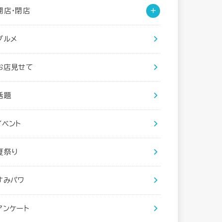
開店・閉店
グルメ
お店見せて
話題
イベント
夏祭り
すみパワ
アンケート