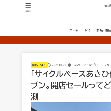
住吉
MENU
ホーム
PR
開店・閉
開店
閉店
2025.07.20
開店・閉店
このページにはプロモーショ
「サイクルベースあさひ
プン。開店セールって
測