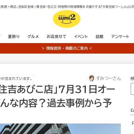
区長居＋周辺。住吉区全域＋東住吉・住之江・阿倍野の地域情報をお届けする「大阪住吉つーしん」公式
店
夏祭り
グルメ
お店見せて
イベント
話題
アンケート
＞ 情報提供 ・ 掲載のご案内 ＜
すみつーさん
ンが含まれています。
住吉あびこ店」7月31日オー
どんな内容？過去事例から予
C