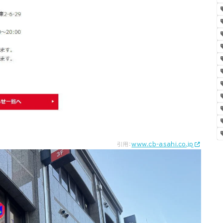
引用：
www.cb-asahi.co.jp