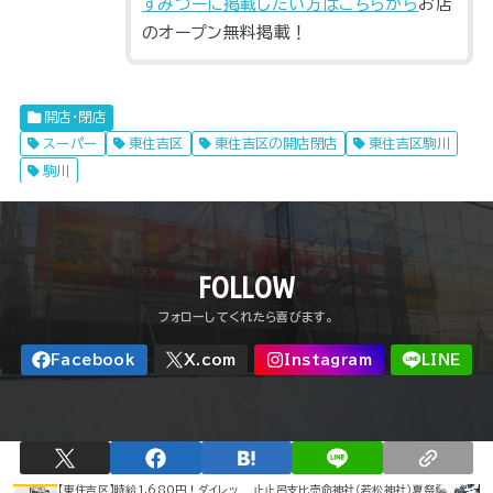
すみつーに掲載したい方はこちらから
お店
のオープン無料掲載！
開店・閉店
スーパー
東住吉区
東住吉区の開店閉店
東住吉区駒川
駒川
FOLLOW
【東住吉区】時給1,680円！ダイレッ
止止呂支比売命神社（若松神社）夏祭