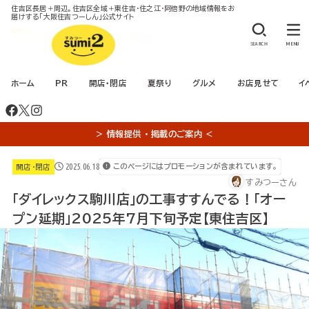
住吉区長居＋周辺。住吉区全域＋東住吉・住之江・阿倍野の地域情報をお
届けする「大阪住吉つーしん」公式サイト
SEARCH
MENU
ホーム
PR
開店・閉店
夏祭り
グルメ
お店見せて
イ
＞ 情報提供 ・ 掲載のご案内 ＜
2025.06.18
このページにはプロモーションが含まれています。
開店・閉店
すみつーさん
「ダイレックス駒川店」の工事すすんでる！「オー
プン延期」2025年7月下旬予定【東住吉区】