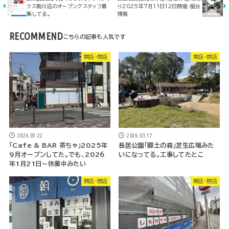
クス駒川店のオープングスタッフ募
り2025年7月11日12日開催・屋台
集してる。
情報
RECOMMEND
開店・閉店
開店・閉店
2026.03.22
2026.03.17
「Cafe & BAR 茶ちゃ」2025年
長居公園「郷土の森」芝生広場みた
9月オープンしてた。でも、2026
いになってる。工事してたとこ
年1月21日～休業中みたい
開店・閉店
開店・閉店