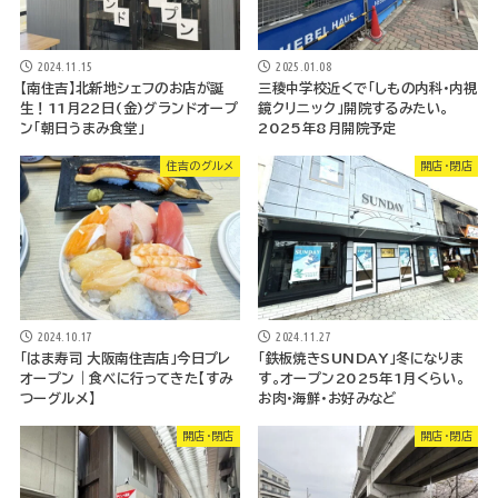
2024.11.15
2025.01.08
【南住吉】北新地シェフのお店が誕
三稜中学校近くで「しもの内科・内視
生！11月22日(金)グランドオープ
鏡クリニック」開院するみたい。
ン「朝日うまみ食堂」
2025年8月開院予定
住吉のグルメ
開店・閉店
2024.10.17
2024.11.27
「はま寿司 大阪南住吉店」今日プレ
「鉄板焼きSUNDAY」冬になりま
オープン｜食べに行ってきた【すみ
す。オープン2025年1月くらい。
つーグルメ】
お肉・海鮮・お好みなど
開店・閉店
開店・閉店