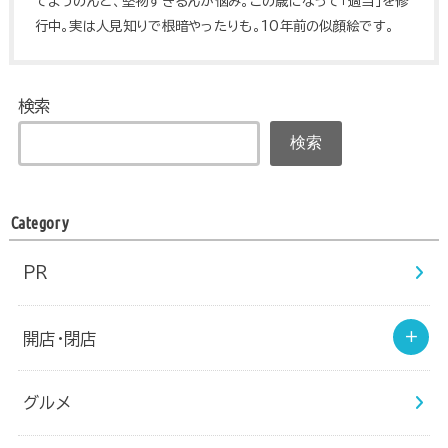
てまうのんと、堅物すぎるんが悩み。この歳になって「適当」を修
行中。実は人見知りで根暗やったりも。10年前の似顔絵です。
検索
検索
Category
PR
開店・閉店
グルメ