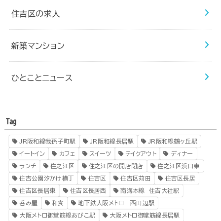
住吉区の求人
新築マンション
ひとことニュース
Tag
JR阪和線我孫子町駅
JR阪和線長居駅
JR阪和線鶴ヶ丘駅
イートイン
カフェ
スイーツ
テイクアウト
ディナー
ランチ
住之江区
住之江区の開店閉店
住之江区浜口東
住吉公園汐かけ横丁
住吉区
住吉区苅田
住吉区長居
住吉区長居東
住吉区長居西
南海本線 住吉大社駅
呑み屋
和食
地下鉄大阪メトロ 西田辺駅
大阪メトロ御堂筋線あびこ駅
大阪メトロ御堂筋線長居駅