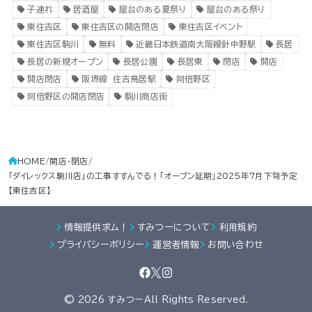
子連れ
居酒屋
屋台のある夏祭り
屋台のある祭り
東住吉区
東住吉区の開店閉店
東住吉区イベント
東住吉区駒川
無料
近畿日本鉄道南大阪線針中野駅
長居
長居の新規オープン
長居公園
長居東
閉店
開店
開店閉店
阪堺線 住吉鳥居駅
阿倍野区
阿倍野区の開店閉店
駒川商店街
HOME
開店・閉店
「ダイレックス駒川店」の工事すすんでる！「オープン延期」2025年7月下旬予定
【東住吉区】
情報提供求ム！
すみつーについて
利用規約
プライバシーポリシー
運営者情報
お問い合わせ
© 2026 すみつーAll Rights Reserved.