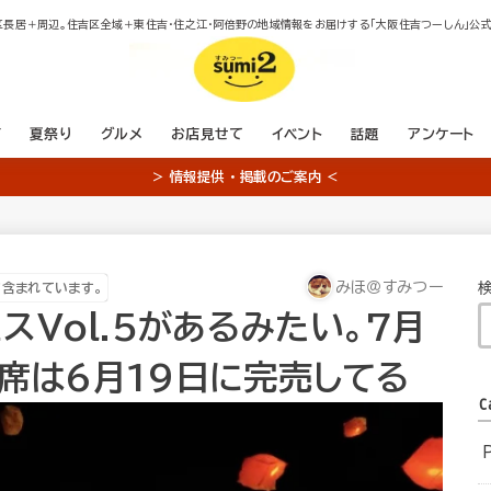
区長居＋周辺。住吉区全域＋東住吉・住之江・阿倍野の地域情報をお届けする「大阪住吉つーしん」公式
店
夏祭り
グルメ
お店見せて
イベント
話題
アンケート
＞ 情報提供 ・ 掲載のご案内 ＜
みほ＠すみつー
が含まれています。
スVol.5があるみたい。7月
。席は6月19日に完売してる
C