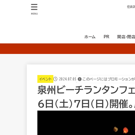
住吉
MENU
ホーム
PR
開店・閉
開店
閉店
2024.07.05
イベント
このページにはプロモーション
泉州ビーチランタンフェ
6日(土)7日(日)開催