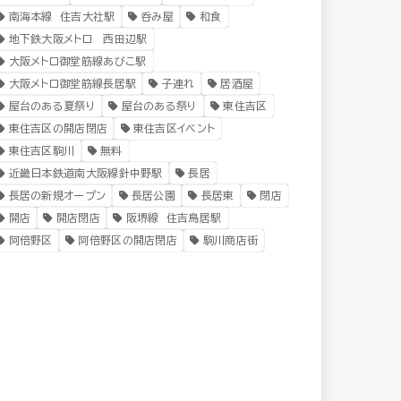
南海本線 住吉大社駅
呑み屋
和食
地下鉄大阪メトロ 西田辺駅
大阪メトロ御堂筋線あびこ駅
大阪メトロ御堂筋線長居駅
子連れ
居酒屋
屋台のある夏祭り
屋台のある祭り
東住吉区
東住吉区の開店閉店
東住吉区イベント
東住吉区駒川
無料
近畿日本鉄道南大阪線針中野駅
長居
長居の新規オープン
長居公園
長居東
閉店
開店
開店閉店
阪堺線 住吉鳥居駅
阿倍野区
阿倍野区の開店閉店
駒川商店街