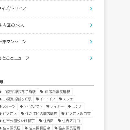
クイズ/トリビア
住吉区の求人
新築マンション
ひとことニュース
ag
JR阪和線我孫子町駅
JR阪和線長居駅
JR阪和線鶴ヶ丘駅
イートイン
カフェ
スイーツ
テイクアウト
ディナー
ランチ
住之江区
住之江区の開店閉店
住之江区浜口東
住吉公園汐かけ横丁
住吉区
住吉区苅田
住吉区長居
住吉区長居東
住吉区長居西