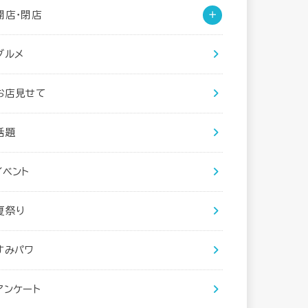
開店・閉店
グルメ
お店見せて
話題
イベント
夏祭り
すみパワ
アンケート