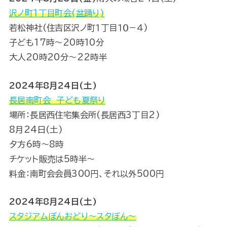
沢ノ町1丁目町会(盆踊り)
若松神社(住吉区沢ノ町１丁目１０−４)
子ども17時〜20時10分
大人20時20分〜22時半
2024年8月24日(土)
長居南町会 子ども夏祭り
場所：長居西住宅集会所(長居西3丁目2)
8月24日(土)
夕方6時～8時
チケット販売は5時半～
料金：南町会会員300円、それ以外500円
2024年8月24日(土)
スタジアムぼんおどり～スタぼん～