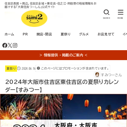
住吉区長居＋周辺。住吉区全域＋東住吉・住之江・阿倍野の地域情報をお
届けする「大阪住吉つーしん」公式サイト
SEARCH
MENU
ホーム
PR
開店・閉店
夏祭り
グルメ
お店見せて
イ
＞ 情報提供 ・ 掲載のご案内 ＜
2024.06.16
このページにはプロモーションが含まれています。
夏祭り
すみつーさん
2024年大阪市住吉区東住吉区の夏祭りカレン
ダー【すみつー】