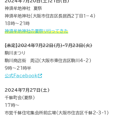
2024年7月20日(土)21日(日)
神須牟地神社 夏祭
神須牟地神社(大阪市住吉区長居西２丁目１−４)
18時〜21時
神須牟地神社の夏祭り行ってきた
【未定】2024年7月22日(月)・7月23日(火)
駒川まつり
駒川商店街 周辺(大阪市東住吉区駒川4-2)
9時～21時半
公式Facebook
2024年7月27日(土)
千躰町会(夏祭)
17時〜
市営千躰住宅集会所前広場(大阪市住吉区千躰2-3-1)