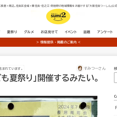
区長居＋周辺。住吉区全域＋東住吉・住之江・阿倍野の地域情報をお届けする「大阪住吉つーしん」公式
店
夏祭り
グルメ
お店見せて
イベント
話題
アンケート
＞ 情報提供 ・ 掲載のご案内 ＜
すみつーさん
含まれています。
も夏祭り」開催するみたい。
C