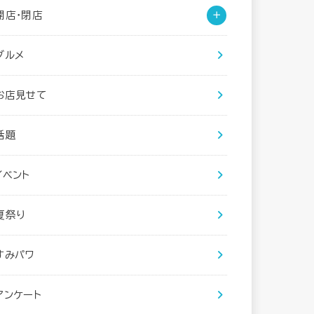
開店・閉店
グルメ
お店見せて
話題
イベント
夏祭り
すみパワ
アンケート