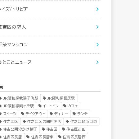
クイズ/トリビア
住吉区の求人
新築マンション
ひとことニュース
ag
JR阪和線我孫子町駅
JR阪和線長居駅
JR阪和線鶴ヶ丘駅
イートイン
カフェ
スイーツ
テイクアウト
ディナー
ランチ
住之江区
住之江区の開店閉店
住之江区浜口東
住吉公園汐かけ横丁
住吉区
住吉区苅田
住吉区長居
住吉区長居東
住吉区長居西