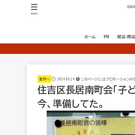
住吉
MENU
ホーム
PR
開店・閉
開店
閉店
2024.08.24
夏祭り
このページにはプロモーションが
住吉区長居南町会「子ど
今、準備してた。