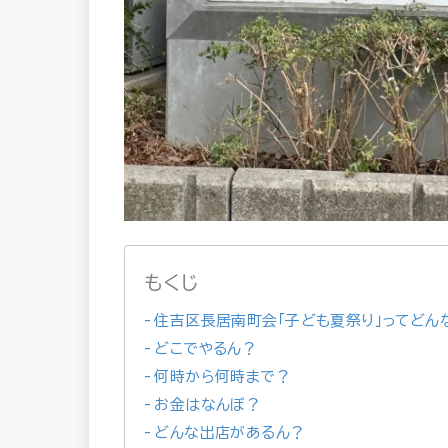
もくじ
住吉区長居南町会「子ども夏祭り」ってどん
どこでやるん？
何時から何時まで？
お金はなんぼ？
どんな出店があるん？