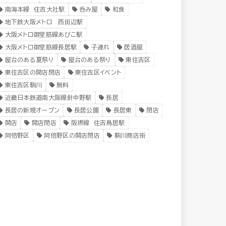
南海本線 住吉大社駅
呑み屋
和食
地下鉄大阪メトロ 西田辺駅
大阪メトロ御堂筋線あびこ駅
大阪メトロ御堂筋線長居駅
子連れ
居酒屋
屋台のある夏祭り
屋台のある祭り
東住吉区
東住吉区の開店閉店
東住吉区イベント
東住吉区駒川
無料
近畿日本鉄道南大阪線針中野駅
長居
長居の新規オープン
長居公園
長居東
閉店
開店
開店閉店
阪堺線 住吉鳥居駅
阿倍野区
阿倍野区の開店閉店
駒川商店街