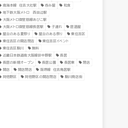
南海本線 住吉大社駅
呑み屋
和食
地下鉄大阪メトロ 西田辺駅
大阪メトロ御堂筋線あびこ駅
大阪メトロ御堂筋線長居駅
子連れ
居酒屋
屋台のある夏祭り
屋台のある祭り
東住吉区
東住吉区の開店閉店
東住吉区イベント
東住吉区駒川
無料
近畿日本鉄道南大阪線針中野駅
長居
長居の新規オープン
長居公園
長居東
閉店
開店
開店閉店
阪堺線 住吉鳥居駅
阿倍野区
阿倍野区の開店閉店
駒川商店街