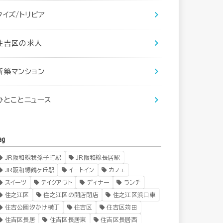
クイズ/トリビア
住吉区の求人
新築マンション
ひとことニュース
ag
JR阪和線我孫子町駅
JR阪和線長居駅
JR阪和線鶴ヶ丘駅
イートイン
カフェ
スイーツ
テイクアウト
ディナー
ランチ
住之江区
住之江区の開店閉店
住之江区浜口東
住吉公園汐かけ横丁
住吉区
住吉区苅田
住吉区長居
住吉区長居東
住吉区長居西