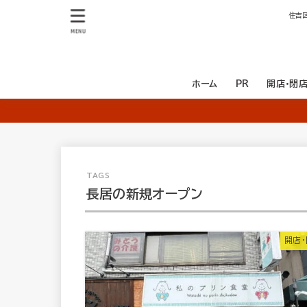
住吉
MENU
ホーム
PR
開店・閉
開店
閉店
長居の新規オープン
開店