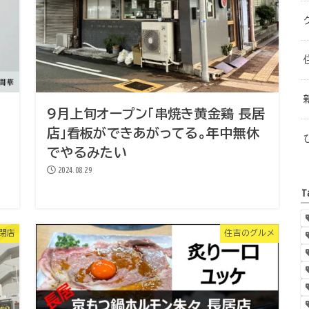
9月上旬オープン「串焼き黄金鶏 長居
店」看板ができあがってる。年中無休
でやるみたい
2024.08.29
T
・閉店
住吉のグルメ