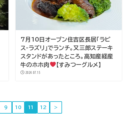
7月10日オープン住吉区長居「ラピ
て
ス-ラズリ」でランチ。又三郎ステーキ
スタンドがあったところ。高知産経産
牛のホホ肉
【すみつーグルメ】
2024.07.15
9
10
11
12
＞