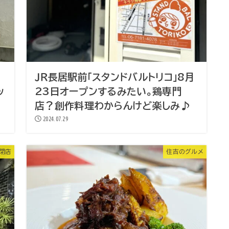
ＪＲ長居駅前「スタンドバルトリコ」8月
ッ
23日オープンするみたい。鶏専門
店？創作料理わからんけど楽しみ♪
2024.07.29
・閉店
住吉のグルメ