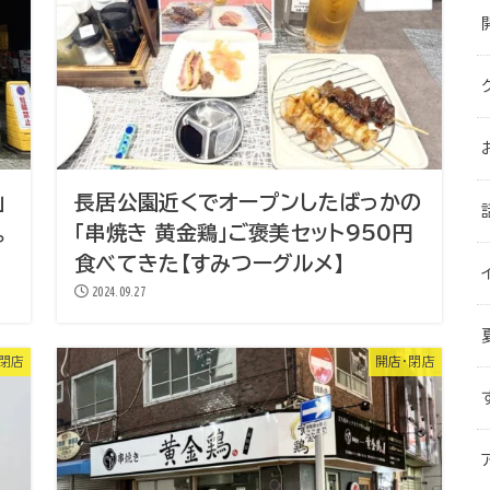
」
長居公園近くでオープンしたばっかの
。
「串焼き 黄金鶏」ご褒美セット950円
食べてきた【すみつーグルメ】
2024.09.27
・閉店
開店・閉店