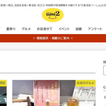
区長居＋周辺。住吉区全域＋東住吉・住之江・阿倍野の地域情報をお届けする「大阪住吉つーしん」公式
店
夏祭り
グルメ
お店見せて
イベント
話題
アンケート
＞ 情報提供 ・ 掲載のご案内 ＜
・閉店
住吉のグルメ
C