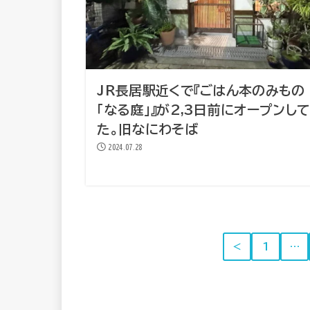
JR長居駅近くで『ごはん本のみもの
「なる庭」』が2,3日前にオープンし
た。旧なにわそば
2024.07.28
＜
1
…