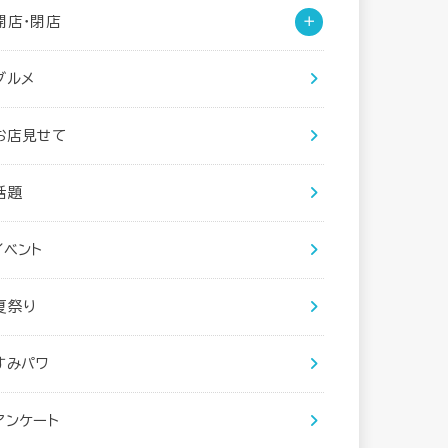
開店・閉店
グルメ
お店見せて
話題
イベント
夏祭り
すみパワ
アンケート