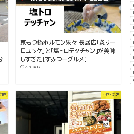
京もつ鍋ホルモン朱々 長居店「炙り一
口ユッケ」と「塩トロテッチャン」が美味
しすぎた【すみつーグルメ】
お
2024.08.16
・閉店
開店・閉店