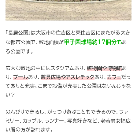
「長居公園」は大阪市の住吉区と東住吉区にまたがる大き
甲子園球場約17個分も
な都市公園で、敷地面積が
あ
る公園です。
広大な敷地の中にはスタジアムあり、
植物園や博物館
あ
り、
プール
あり、
遊具広場やアスレチック
あり、
カフェ
だっ
てありと充実。こまで設備が充実した公園はないんじゃな
い？
のんびりできるし、がっつり遊ぶこともできるので、ファ
ミリー、カップル、ランナー、写真好きなど、老若男女幅広
い層の方が訪れます。