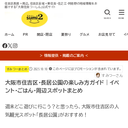
住吉区長居＋周辺。住吉区全域＋東住吉・住之江・阿倍野の地域情報をお
届けする「大阪住吉つーしん」公式サイト
SEARCH
MENU
ホーム
PR
開店・閉店
夏祭り
グルメ
お店見せて
イ
＞ 情報提供 ・ 掲載のご案内 ＜
2025.10.10
このページにはプロモーションが含まれています。
すみつーまとめ
すみつーさん
大阪市住吉区・長居公園の楽しみ方ガイド｜イベ
ント・ごはん・周辺スポットまとめ
週末どこ遊びに行こう？と思ったら、大阪市住吉区の人
気観光スポット「長居公園」がおすすめ！